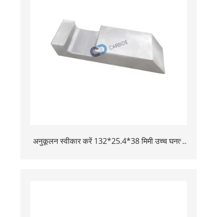
अनुकूलन स्वीकार करें 132*25.4*38 मिमी उच्च घनत्व
विमान उपकरण भारी मिश्र धातु टंगस्टन बकिंग बार