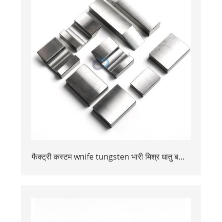
फैक्ट्री कस्टम wnife tungsten भारी मिश्र धातु बकिंग
बार विमान के लिए