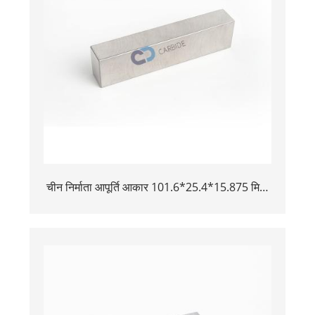
चीन निर्माता आपूर्ति आकार 101.6*25.4*15.875 मिमी
टंगस्टन बकिंग बार की आपूर्ति करते हैं