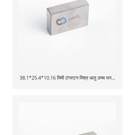
38.1*25.4*10.16 मिमी टंगस्टन मिश्र धातु उच्च घनत्व
विमान उपकरण टंगस्टन भारी मिश्र धातु टंगस्टन बकिंग बार