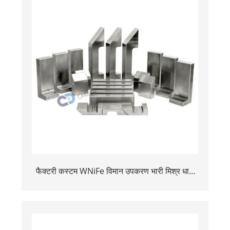
फैक्टरी कस्टम WNiFe विमान उपकरण भारी मिश्र धातु
टंगस्टन बकिंग बार