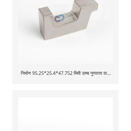
निर्माण 95.25*25.4*47.752 मिमी उच्च गुणवत्ता वाले
विमान उपकरण मिश्र धातु टंगस्टन बकिंग बार