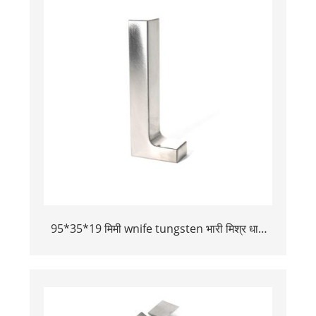
95*35*19 मिमी wnife tungsten भारी मिश्र धातु
बकिंग बार