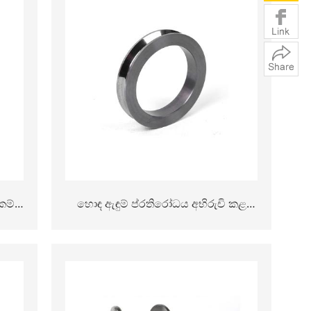
කම්බි
හොඳ ඇඳුම් ප්රතිරෝධය අභිරුචි කළ
ුම්
සිමෙන්ති කාබයිඩ් රෝල්ස් ටංස්ටන්
රෝලර් මුදු