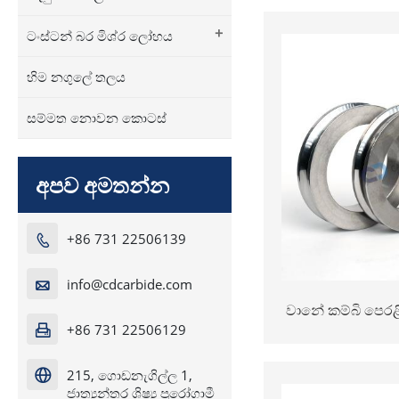
+
ටංස්ටන් බර මිශ්ර ලෝහය
හිම නගුලේ තලය
සම්මත නොවන කොටස්
අපව අමතන්න
+86 731 22506139

info@cdcarbide.com

වානේ කම්බි පෙරළ
+86 731 22506129

yg15c YG15C ඇඳු
ලද ටංස්ටන් කාබ
215, ගොඩනැගිල්ල 1,

ජාත්‍යන්තර ශිෂ්‍ය පුරෝගාමී