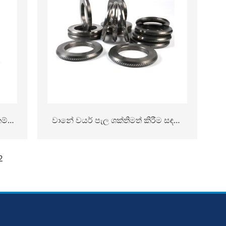
ම්බි
වානේ වයර් පැල ශක්තිමත් කිරීම සඳහා
ටන්
පීසී මුද්ද ටංස්ටන් කාබයිඩ් රෝල්ස්
2