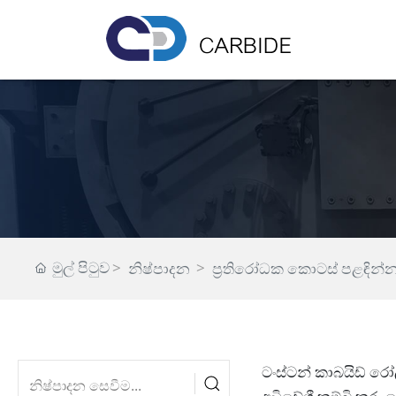
මුල් පිටුව
නිෂ්පාදන
ප්‍රතිරෝධක කොටස් පළඳින්
ටංස්ටන් කාබයිඩ් රෝ