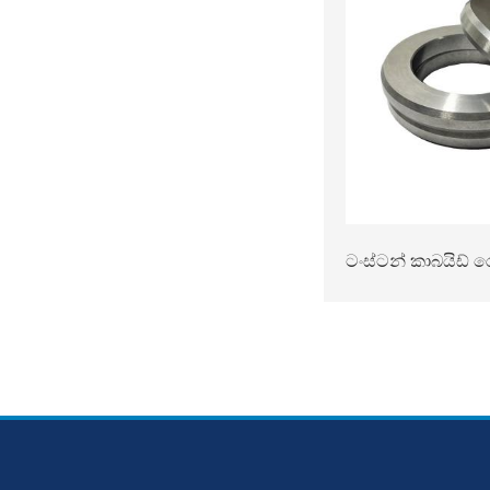
ටංස්ටන් කාබයිඩ් ර
බලාගාරය සඳහා කාබ