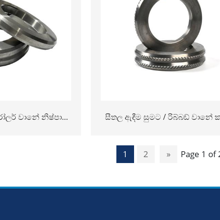
ෝලර් වානේ නිෂ්පාදිත
සීතල ඇඳීම සුමට / රිබ්බඩ් වානේ ක
යිඩ් මුදු සිමෙන්ති
ශක්තිමත් කිරීම සඳහා yg15 ටංස්
කාබයිඩ් රෝල්
1
2
»
Page 1 of 