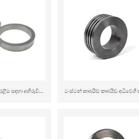
ළීම සඳහා අභිරුචි
ටංස්ටන් කාබයිඩ් කාබයිඩ් අධිවේගී 
ිඩ් රොලර් මුද්ද
පැතලි හා රිබ්ඩ් මතුපිට සමඟ උණුස
රෝලර් රෝඩ් රෝලර්