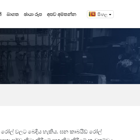
්
බාගත
ඡායා රූප
අපව අමතන්න
සිංහල
ලෝහ රෝල් වලට බෙදිය හැකිය. ඝන කාබයිඩ් රෝල්