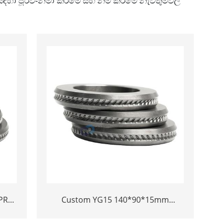
) සඳහා පූර්ව-නිමා කිරීමේ සහ නිම කිරීමේ නැවතුම්වල
PR
Custom YG15 140*90*15mm
ed
Tungsten Carbide Spiral Ribbed