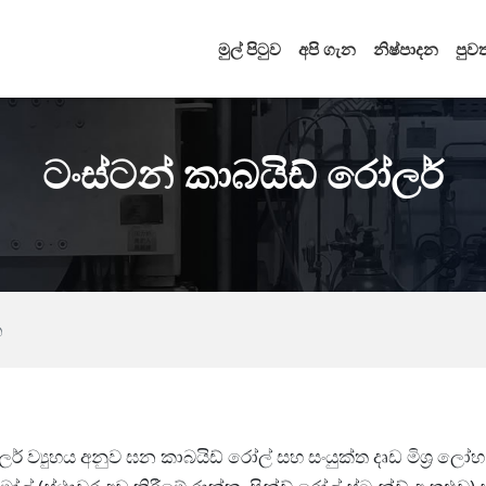
මුල් පිටුව
අපි ගැන
නිෂ්පාදන
පුවත
ටංස්ටන් කාබයිඩ් රෝලර්
න
ලර් ව්‍යුහය අනුව ඝන කාබයිඩ් රෝල් සහ සංයුක්ත දෘඩ මිශ්‍ර 