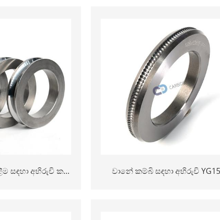
Rolling Rings for steel wire
ීම සඳහා අභිරුචි කළ
වානේ කම්බි සඳහා අභිරුචි YG1
ම්-ප්රතිරෝධය සඳවන
ටංස්ටන් කාබයිඩ් රෝලර්
යිඩ් රෝලර් මුද්ද