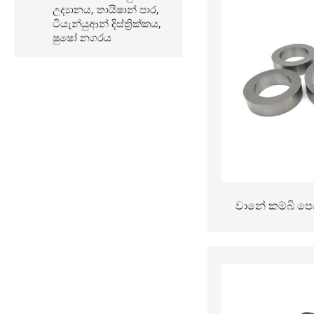
උද්‍යානය, තායිෂාන් පාර,
ටියැන්යුආන් දිස්ත්‍රික්කය,
ෂුෂෝ නගරය
වානේ කම්බි පෙර
ටංස්ටන් කාබය