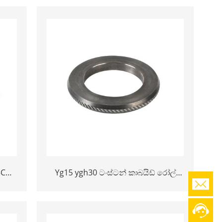
Rolling Rings
5C
Yg15 ygh30 ටංස්ටන් කාබයිඩ් රෝල්
මෝල සඳහා රෝල්ස්