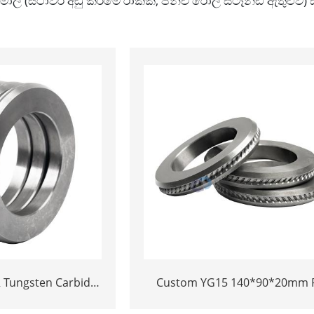
මෝල් (ස්ථාවර අඩු කිරීමේ රාක්ක, පින්ච් රෝල් ස්ටෑන්ඩ් ඇතුළුව
 Tungsten Carbide
Custom YG15 140*90*20mm 
 for steel wire
Tungsten Carbide Spiral Ribb