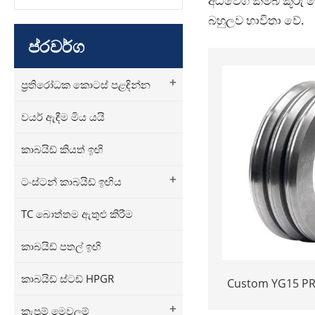
අධිවේගී කම්බි කූරු 
බහුලව භාවිතා වේ.
ප්රවර්ග
+
ප්‍රතිරෝධක කොටස් පළඳින්න
වයර් ඇඳීම මිය යයි
කාබයිඩ් කියත් ඉඟි
+
ටංස්ටන් කාබයිඩ් ඉඟිය
TC බොත්තම ඇතුළු කිරීම
කාබයිඩ් පතල් ඉඟි
කාබයිඩ් ස්ටඩ් HPGR
Custom YG15 PR
Rolling Rings
+
කැපුම් මෙවලම්