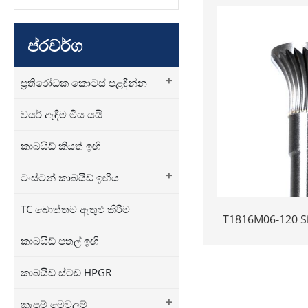
ප්රවර්ග
+
ප්‍රතිරෝධක කොටස් පළඳින්න
වයර් ඇඳීම මිය යයි
කාබයිඩ් කියත් ඉඟි
+
ටංස්ටන් කාබයිඩ් ඉඟිය
TC බොත්තම ඇතුළු කිරීම
T1816M06-120 Si
Carbide Rotary 
කාබයිඩ් පතල් ඉඟි
Long Shank Inve
Shape Carbi
කාබයිඩ් ස්ටඩ් HPGR
+
කැපුම් මෙවලම්