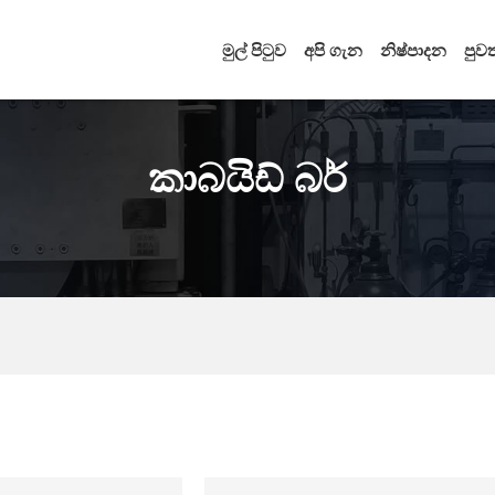
මුල් පිටුව
අපි ගැන
නිෂ්පාදන
පුවත
කාබයිඩ් බර්