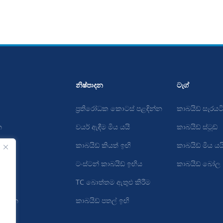
නිෂ්පාදන
ටැග්
ප්‍රතිරෝධක කොටස් පළඳින්න
කාබයිඩ් සැරයට
න
වයර් ඇඳීම මිය යයි
කාබයිඩ් ස්ටූඩ්
කාබයිඩ් කියත් ඉඟි
කාබයිඩ් මිය යය
ටංස්ටන් කාබයිඩ් ඉඟිය
කාබයිඩ් බෝල
ප
TC බොත්තම ඇතුළු කිරීම
මතන්න
කාබයිඩ් පතල් ඉඟි