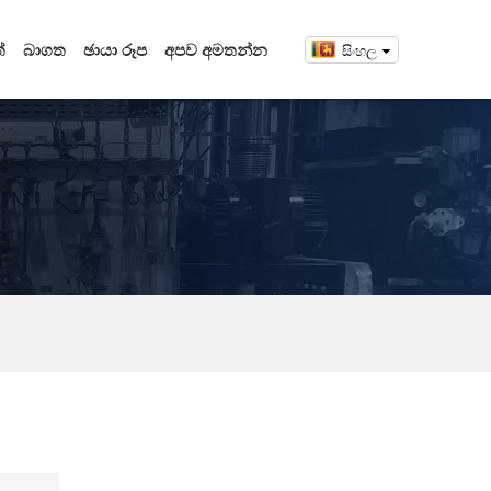
්
බාගත
ඡායා රූප
අපව අමතන්න
සිංහල