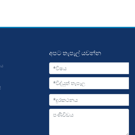
අපට තැපැල් යවන්න
ිය
ි