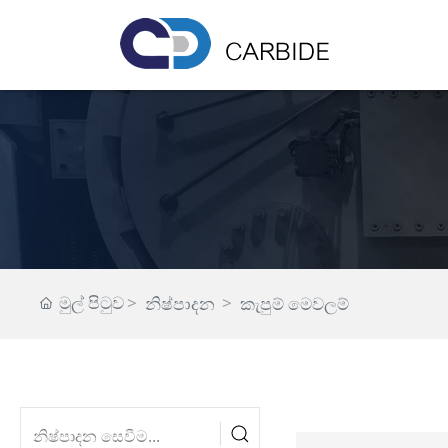
මුල් පිටුව
නිෂ්පාදන
කැපුම් මෙවලම්