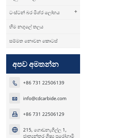
+
ටංස්ටන් බර මිශ්ර ලෝහය
හිම නගුලේ තලය
සම්මත නොවන කොටස්
අපව අමතන්න
+86 731 22506139

info@cdcarbide.com

+86 731 22506129

215, ගොඩනැගිල්ල 1,

ජාත්‍යන්තර ශිෂ්‍ය පුරෝගාමී