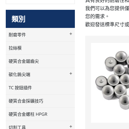
具有良好的耐磨性
我們可以為您提供
您的需求。
類別
歡迎發送標準尺寸
+
耐磨零件
拉絲模
硬質合金鋸齒尖
+
碳化鎢尖端
TC 按鈕插件
硬質合金採礦技巧
硬質合金螺柱 HPGR
+
切割工具