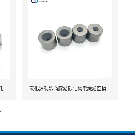
碳化碳
碳化鎢製造商膠結碳化物電線繪圖模具
行業
TC拋光筆尖死亡 - 副本
2