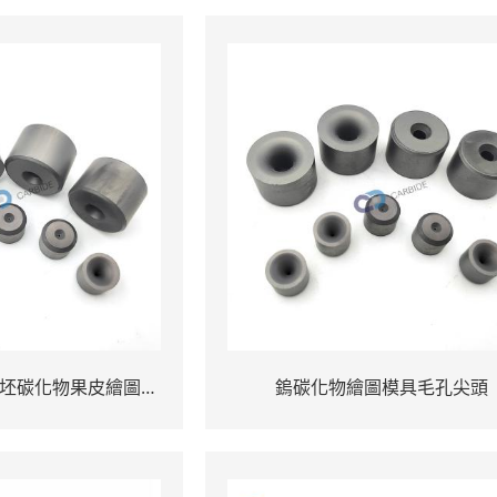
坯碳化物果皮繪圖為
鎢碳化物繪圖模具毛孔尖頭
行業而死