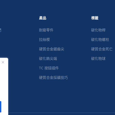
產品
標籤
們
耐磨零件
碳化物桿
拉絲模
碳化物螺柱
硬質合金鋸齒尖
硬質合金死亡
碳化鎢尖端
碳化物球
TC 按鈕插件
們
硬質合金採礦技巧