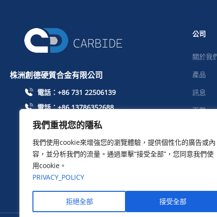
公司
關於我
株洲創德硬質合金有限公司
產品
電話：+86 731 22506139
訊息
電話：+86 13786352688
下載
info@cdcarbide.com
我們重視您的隱私
照片
添加株洲市天元區泰山路留學生創業園1
我們使用cookie來增強您的瀏覽體驗，提供個性化的廣告或內
聯絡我
號樓215
容，並分析我們的流量。通過單擊“接受全部”，您同意我們使
用cookie。
PRIVACY_POLICY
拒絕全部
接受全部