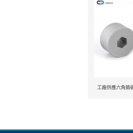
工廠供應六角鎢
具/