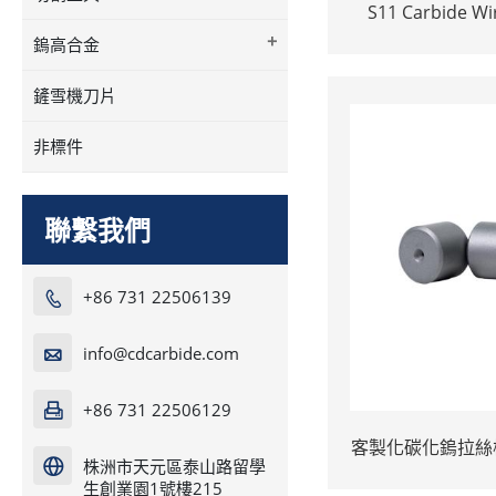
S11 Carbide Wi
Tungsten Carbid
+
鎢高合金
鏟雪機刀片
非標件
聯繫我們
+86 731 22506139

info@cdcarbide.com

+86 731 22506129

客製化碳化鎢拉絲模
株洲市天元區泰山路留學

質
生創業園1號樓215