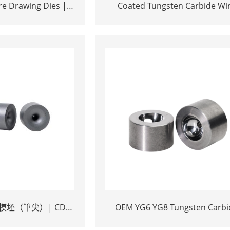
re Drawing Dies |
Coated Tungsten Carbide Wi
e Wire Pulling Die
Drawing Dies | Cemented Carb
Round Wire Drawing Die with S
Casing Manufacturer
坯（筆尖）| CD硬
OEM YG6 YG8 Tungsten Carbi
合金
Wire Drawing Dies