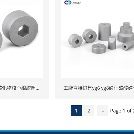
碳化物核心線繪圖模
工廠直接銷售yg6 yg8碳化碳酸
鋼模具
酸酯膠結碳化物繪圖模具用於電線
1
2
»
Page 1 of 