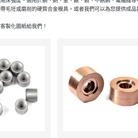
和底床強度。適用於鋼、銅、金、銀、鉬、不銹鋼、電纜線等
僅帶毛坯或磨削的硬質合金模具。或者我們可以為您提供成品
或客製化圖紙給我們！