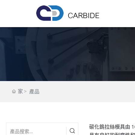
家
產品
碳化鎢拉絲模具由 1