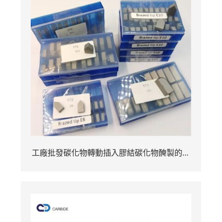
工廠批發碳化物轉動插入膠結碳化物醃製的技
巧