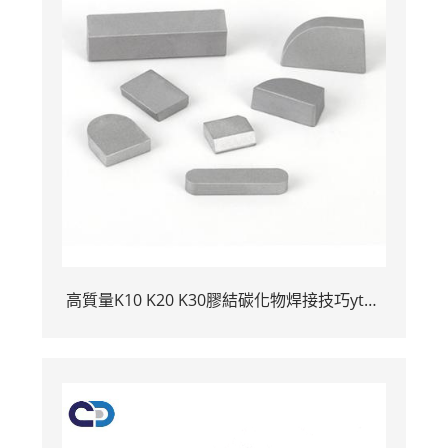
高質量K10 K20 K30膠結碳化物焊接技巧yt15
懸掛式切割器插入YG6 YG6 YG8焊接鎢碳化物
醃製尖端