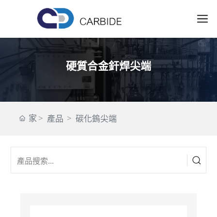
硬質合金釬焊尖端
家
產品
碳化鎢尖端