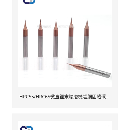
HRC55/HRC65微直徑末端磨機超細固體碳化
物端機D0.2 D0.3 D0.4