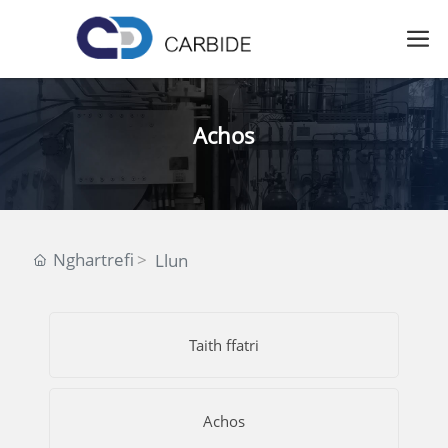
Achos
Nghartrefi
Llun
Taith ffatri
Achos