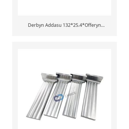
Derbyn Addasu 132*25.4*Offeryn
Awyrennau Dwysedd Uchel 38mm