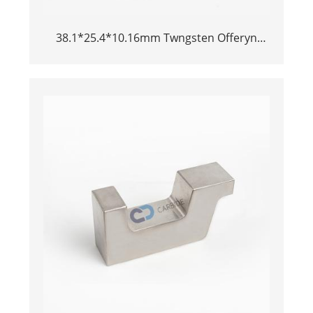
38.1*25.4*10.16mm Twngsten Offeryn
Awyrennau Dwysedd Uchel