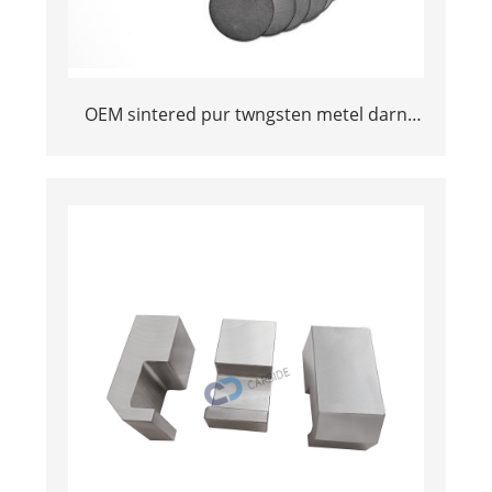
OEM sintered pur twngsten metel darn
arian twngsten aloi twngsten