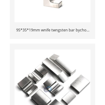
95*35*19mm wnife twngsten bar bychod
aloi trwm