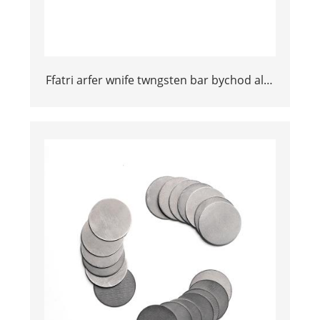
Ffatri arfer wnife twngsten bar bychod aloi
trwm