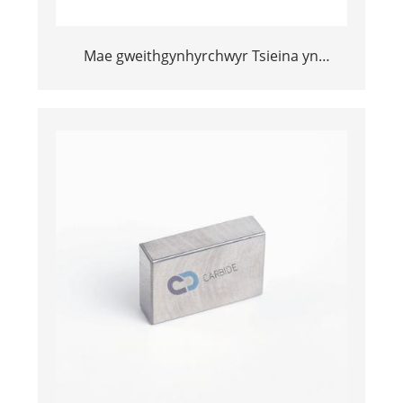
Mae gweithgynhyrchwyr Tsieina yn
cyflenwi addasu maint
101.6*25.4*15.875mm Bar Bucking
Twngsten