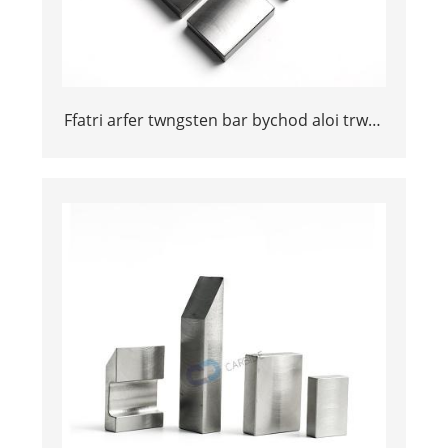
Ffatri arfer twngsten bar bychod aloi trwm
ar gyfer awyrennau