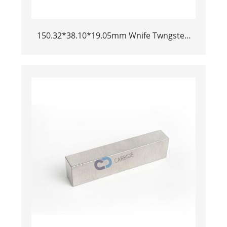
150.32*38.10*19.05mm Wnife Twngsten
Bar bychod aloi trwm