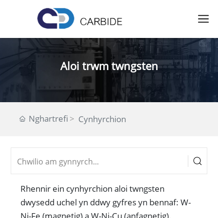
Aloi trwm twngsten
Nghartrefi
Cynhyrchion
Rhennir ein cynhyrchion aloi twngsten
dwysedd uchel yn ddwy gyfres yn bennaf: W-
Ni-Fe (magnetig) a W-Ni-Cu (anfagnetig).