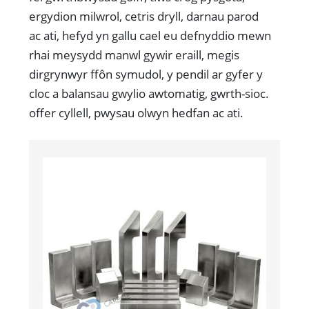
ergydion milwrol, cetris dryll, darnau parod
ac ati, hefyd yn gallu cael eu defnyddio mewn
rhai meysydd manwl gywir eraill, megis
dirgrynwyr ffôn symudol, y pendil ar gyfer y
cloc a balansau gwylio awtomatig, gwrth-sioc.
offer cyllell, pwysau olwyn hedfan ac ati.