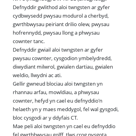
Defnyddir gwlithod aloi twngsten ar gyfer
cydbwysedd pwysau modurol a cherbyd,
gwrthbwysau peiriant drilio olew, pwysau
hofrennydd, pwysau llong a phwysau
cownter tanc.
Defnyddir gwiail aloi twngsten ar gyfer
pwysau cownter, cysgodion ymbelydredd,
diwydiant milwrol, gwialen dartiau, gwialen
weldio, llwydni ac ati.
Gellir gwneud blociau aloi twngsten yn
rhannau arfau, mowldiau, a phwysau
cownter, hefyd yn cael eu defnyddio'n
helaeth yn y maes meddygol, fel wal gysgodi,
bloc cysgodi ar y ddyfais CT.
Mae peli aloi twngsten yn cael eu defnyddio
fel gwrthbwysau golff, tlws crog pysgota,