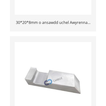
30*20*8mm o ansawdd uchel Awyrennau
caboledig bar bychod twngsten ar werth