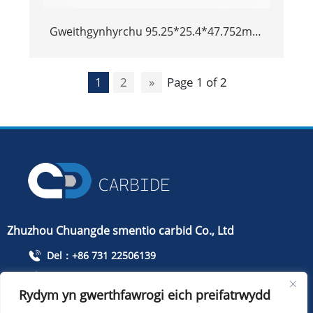
Gweithgynhyrchu 95.25*25.4*47.752mm
Offeryn Awyrennau Offeryn Offeryn Alloy
Twngsten Bar Twngsten
1
2
»
Page 1 of 2
Zhuzhou Chuangde smentio carbid Co., Ltd
Del：+86 731 22506139
Ffoniwch：+86 13786352688
Rydym yn gwerthfawrogi eich preifatrwydd
info@cdcarbide.com