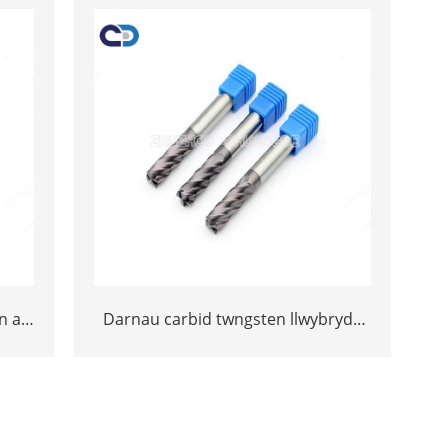
n ar
Darnau carbid twngsten llwybrydd
llwybrydd cerameg did