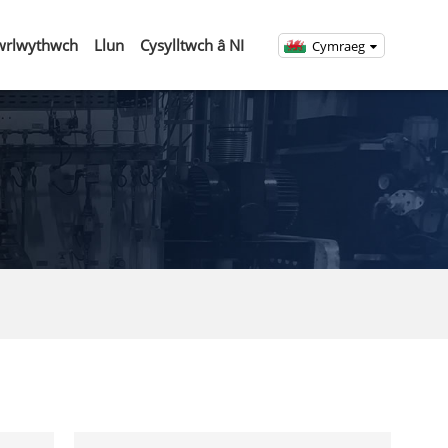
wrlwythwch
Llun
Cysylltwch â NI
Cymraeg