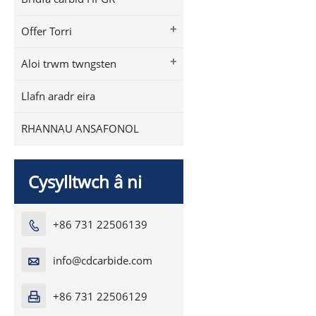
+
Offer Torri
+
Aloi trwm twngsten
Llafn aradr eira
RHANNAU ANSAFONOL
Cysylltwch â ni
+86 731 22506139

info@cdcarbide.com

+86 731 22506129
