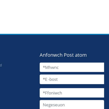
Anfonwch Post atom
id
w