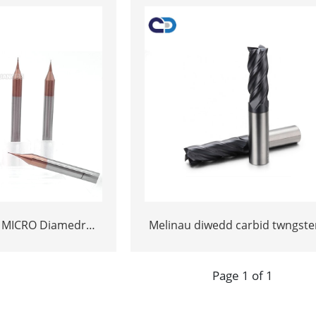
 MICRO Diamedr
Melinau diwedd carbid twngste
au Melin Diwedd
gyfer torri offer
afine D0.2 D0.3 D0.4
Page 1 of 1