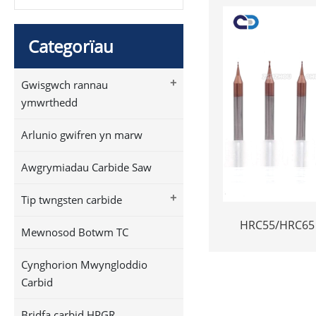
Categorïau
+
Gwisgwch rannau
ymwrthedd
Arlunio gwifren yn marw
Awgrymiadau Carbide Saw
+
Tip twngsten carbide
HRC55/HRC65
Mewnosod Botwm TC
Diwedd Melin
Carbid Solid Ultr
Cynghorion Mwyngloddio
Carbid
Bridfa carbid HPGR