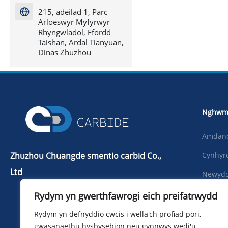
215, adeilad 1, Parc

Arloeswyr Myfyrwyr
Rhyngwladol, Ffordd
Taishan, Ardal Tianyuan,
Dinas Zhuzhou
Nghwm
Amdan
Zhuzhou Chuangde smentio carbid Co.,
Cynhyr
Ltd
Newydd
Del：+86 731 22506139
Lawrlw
Rydym yn gwerthfawrogi eich preifatrwydd
Ffoniwch：+86 13786352688
Llun
Rydym yn defnyddio cwcis i wella'ch profiad pori,
info@cdcarbide.com
gwasanaethu hysbysebion neu gynnwys wedi'u