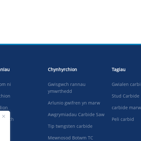
nïau
Chynhyrchion
Tagiau
om ni
Gwisgwch rannau
Gwialen carb
ymwrthedd
chion
Stud Carbide
Arlunio gwifren yn marw
ion
carbide mar
Awgrymiadau Carbide Saw
ythwch
Peli carbid
Tip twngsten carbide
Mewnosod Botwm TC