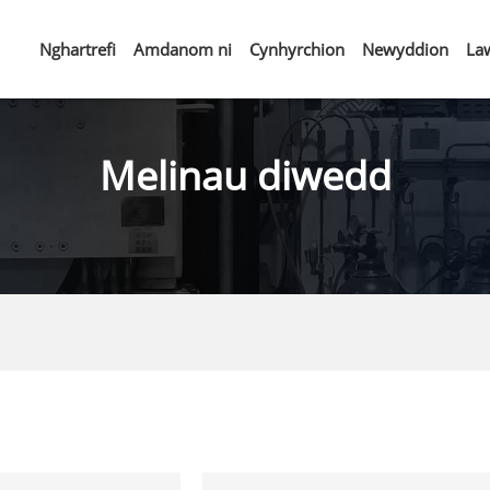
Nghartrefi
Amdanom ni
Cynhyrchion
Newyddion
La
Melinau diwedd