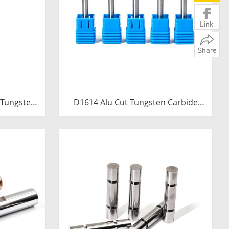
 Tungsten
D1614 Alu Cut Tungsten Carbide
0mm Extra
Rotary Burr | Ball Shape Carbide
e Trumpet
Rotary File for Aluminum and Non-
 File
Ferrous Metal Grooving