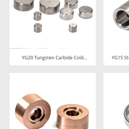
YG20 Tungsten Carbide Cold
YG15 St
Heading Die Inserts | Cemented
Die Ins
Carbide Fastener Pellets & Nibs
Carbi
with Pilot Hole for Bolt Nut Forging
24.38x17