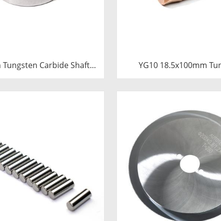
Tungsten Carbide Shaft
YG10 18.5x100mm Tu
e | Precision Cemented
Carbide Plunger | High 
ushing Ring for Industrial
Mud Pump Piston | C
entrifugal Pumps
Carbide Steel Welded 
Component