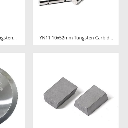
ngsten
YN11 10x52mm Tungsten Carbide
Pressure
Plunger | Anti-Corrosive Nickel
emented
Bonded Carbide Piston for High
Plunger
Pressure Chemical Metering Pump