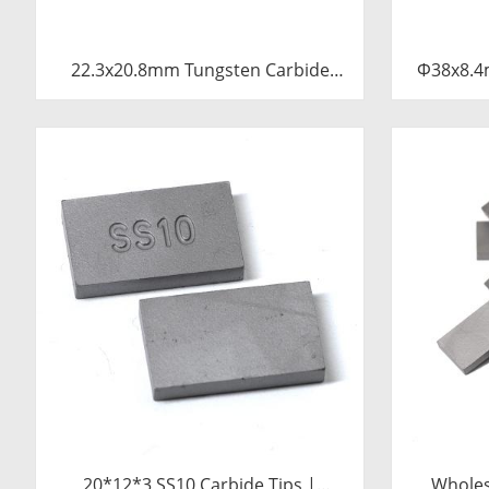
22.3x20.8mm Tungsten Carbide
Φ38x8.4
Blade for Dried Chili Cutting
Tu
Machine Food Processing Shredder
Knife Replacement Parts
20*12*3 SS10 Carbide Tips |
Wholes