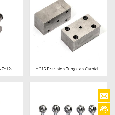
YG15 Precision Tungsten Carbide
Die Block | Rectamping Die Insert
with Counterbored Mounting Holes
for Metal Punching