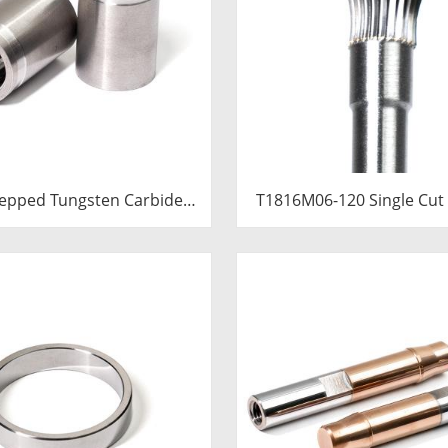
epped Tungsten Carbide
T1816M06-120 Single Cut
ert | Precision Cemented
Carbide Rotary Burr | 12
de Cold Heading Core
Long Shank Inverted Con
.76x36.58mm for Fastener
Shape Carbide Rotary
Forming