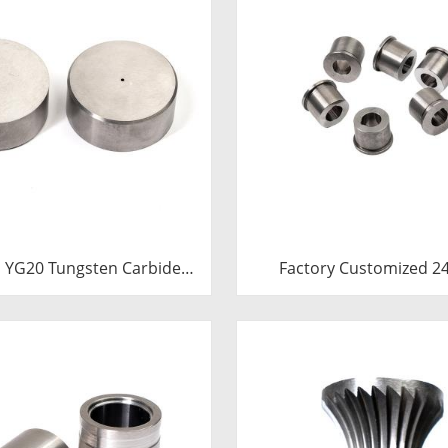
 YG20 Tungsten Carbide
Factory Customized 24.7*12-
Heading Die Inserts |
H7*18.5-YG15 Polishing Carbide
 Carbide Fastener Pellets
Dies
th Pilot Hole for Bolt Nut
Forging