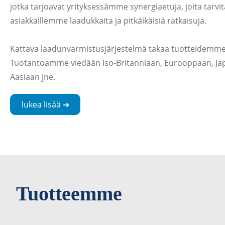
jotka tarjoavat yrityksessämme synergiaetuja, joita tar
asiakkaillemme laadukkaita ja pitkäikäisiä ratkaisuja.
Kattava laadunvarmistusjärjestelmä takaa tuotteidemme 
Tuotantoamme viedään Iso-Britanniaan, Eurooppaan, Japa
Aasiaan jne.
lukea lisää ➜
Tuotteemme