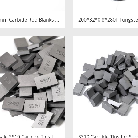
mm Carbide Rod Blanks |
200*32*0.8*280T Tungste
ngsten Round Discs
Slitting Saws & Circular 
Manufacturer
for Cutting Copper 
ale SS10 Carbide Tips |
SS10 Carbide Tips for Sto