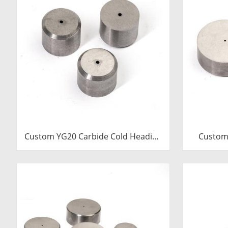
Custom YG20 Carbide Cold Heading
Custom
Die Inserts | Cemented Carbide
Cold 
Fastener Pellets & Nibs with Pilot
Cemented
Hole for Bolt Nut Forging
& Nibs wi