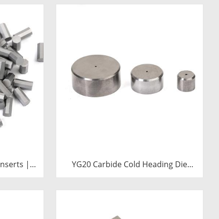
nserts |
YG20 Carbide Cold Heading Die
ll Bits
Inserts | Cemented Carbide
Fastener Pellets & Nibs with Pilot
Hole for Bolt Nut Forging