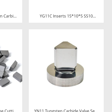
n Carbide
YG11C Inserts 15*10*5 SS10
Saw Blades
Carbide Tips for Stone Cutting |
Tube
High-Durability
ne Cutting
YN11 Tungsten Carbide Valve Seat