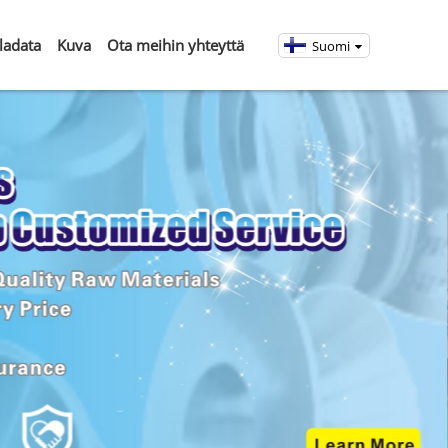
ladata
Kuva
Ota meihin yhteyttä
Suomi