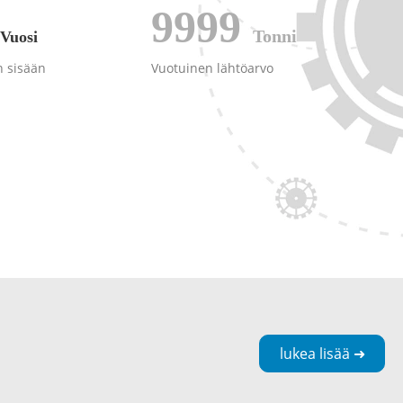
9999
Tonni
Vuosi
n sisään
Vuotuinen lähtöarvo
lukea lisää ➜