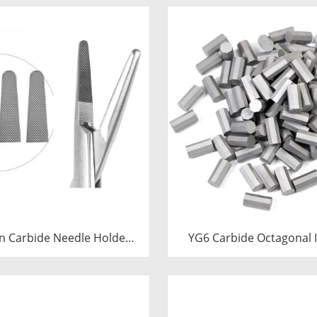
n Carbide Needle Holder
YG6 Carbide Octagonal I
 & Tips | Medical Grade
Tungsten Octagonal Dri