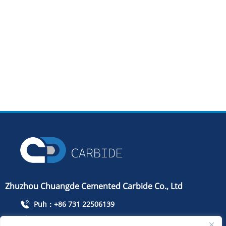
Zhuzhou Chuangde Cemented Carbide Co., Ltd
Puh：+86 731 22506139
Puhelin：+86 13786352688