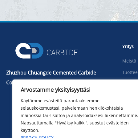
Yritys
Meistä
Zhuzhou Chuangde Cemented Carbide
Tuottee
Co., Ltd
Uutiset
Arvostamme yksityisyyttäsi
Puh：+86 731 22506139
ladata
Käytämme evästeitä parantaaksemme
Puhelin：+86 13786352688
Kuva
selauskokemustasi, palvelemaan henkilökohtaisia ​​
info@cdcarbide.com
mainoksia tai sisältöä ja analysoidaksesi liikennettämme
Ota mei
Lisätä215, rakennus 1, International
Napsauttamalla "Hyväksy kaikki", suostut evästeiden
Students Pioneer Park, Taishan Road,
käyttöön.
Tianyuan District, Zhuzhou City
PRIVACY_POLICY