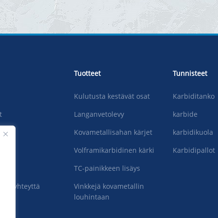
Tuotteet
Tunnisteet
Kulutusta kestävät osat
Karbiditanko
t
Langanvetolevy
karbide
Kovametallisahan kärjet
karbidikuola
Volframikarbidinen kärki
Karbidipallot
TC-painikkeen lisäys
.
hin yhteyttä
Vinkkejä kovametallin
louhintaan