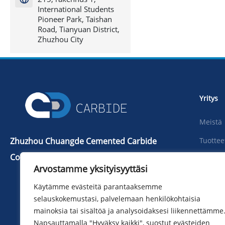
International Students
Pioneer Park, Taishan
Road, Tianyuan District,
Zhuzhou City
Yritys
Meistä
Zhuzhou Chuangde Cemented Carbide
Tuottee
Co., Ltd
Uutiset
Arvostamme yksityisyyttäsi
Puh：+86 731 22506139
ladata
Käytämme evästeitä parantaaksemme
Puhelin：+86 13786352688
Kuva
selauskokemustasi, palvelemaan henkilökohtaisia ​​
info@cdcarbide.com
mainoksia tai sisältöä ja analysoidaksesi liikennettämme
Ota mei
Lisätä215, rakennus 1, International
Napsauttamalla "Hyväksy kaikki", suostut evästeiden