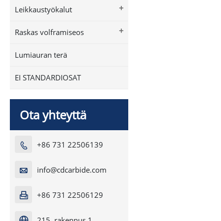
+
Leikkaustyökalut
+
Raskas volframiseos
Lumiauran terä
EI STANDARDIOSAT
Ota yhteyttä
+86 731 22506139

info@cdcarbide.com

+86 731 22506129

215, rakennus 1,
