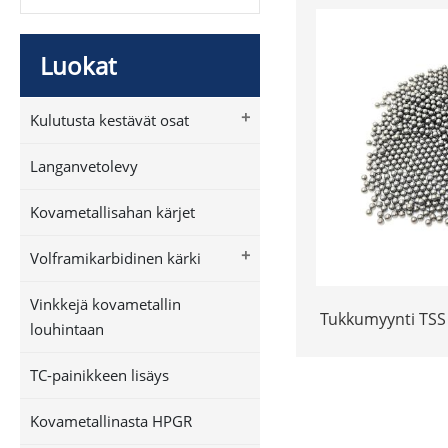
Luokat
+
Kulutusta kestävät osat
Langanvetolevy
Kovametallisahan kärjet
+
Volframikarbidinen kärki
Vinkkejä kovametallin
Tukkumyynti TSS 
louhintaan
#9 #10 1,8 mm
2,39 mm volfr
TC-painikkeen lisäys
volframi nikkel
Kovametallinasta HPGR