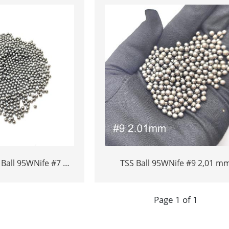
Ball 95WNife #7 #8
TSS Ball 95WNife #9 2,01 m
 2,01 mm 2,26 mm
volframipallo 18G/cm3 volfra
amipallo 18G/cm3
nikkeli rautaseos pallo
Page 1 of 1
i rautaseos pallo