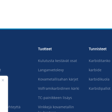
Tuotteet
Tunnisteet
Kulutusta kestävät osat
Karbiditanko
t
Langanvetolevy
karbide
Kovametallisahan kärjet
karbidikuola
Volframikarbidinen kärki
Karbidipallot
TC-painikkeen lisäys
.
hin yhteyttä
Vinkkejä kovametallin