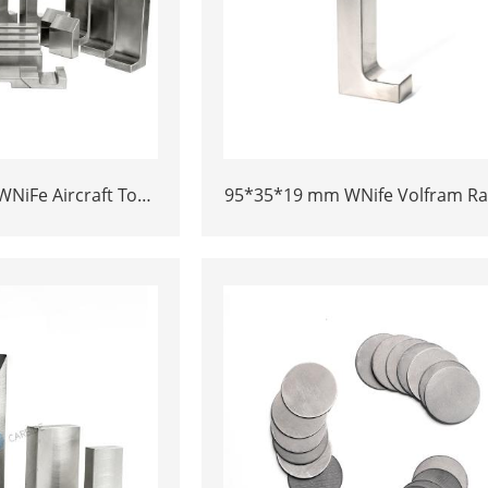
NiFe Aircraft Tool
95*35*19 mm WNife Volfram Ra
gsten Bucking bar
meoksen bucking Bar