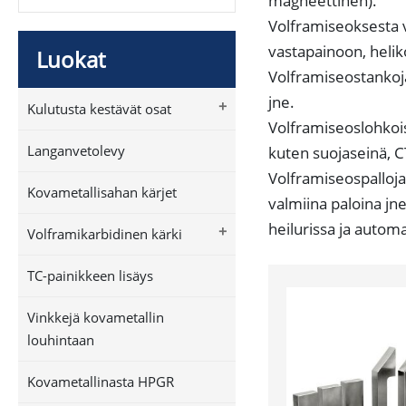
magneettinen).
Volframiseoksesta 
vastapainoon, helik
Luokat
Volframiseostankoja
jne.
+
Kulutusta kestävät osat
Volframiseoslohkois
Langanvetolevy
kuten suojaseinä, C
Volframiseospalloja
Kovametallisahan kärjet
valmiina paloina jn
heilurissa ja automa
+
Volframikarbidinen kärki
TC-painikkeen lisäys
Vinkkejä kovametallin
louhintaan
Kovametallinasta HPGR