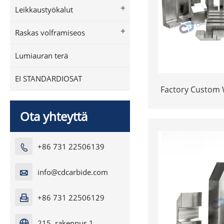
+
Leikkaustyökalut
+
Raskas volframiseos
Lumiauran terä
EI STANDARDIOSAT
Factory Custom W
Heavy Alloy Tun
Ota yhteyttä
+86 731 22506139

info@cdcarbide.com

+86 731 22506129

215, rakennus 1,
