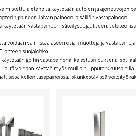
valmistettuja etanoita käytetään autojen ja ajoneuvojen 
opterin painoon, laivan painoon ja säiliön vastapainoon.
 käytetään vastapainoon, säteilysuojaukseen, sotateollisu
ta voidaan valmistaa aseen osia, muotteja ja vastapainoja, 
T-laitteen suojalohko.
 käytetään golfin vastapainona, kalastusriipuksena, sotila
e., niitä voidaan käyttää myös muilla huipputarkkuusaloill
attisissa kellon tasapainoissa, iskunkestävissä veitsityöka