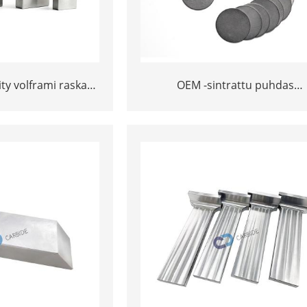
ty volframi raskas
OEM -sintrattu puhdas
ucking bar
volframmetallikolikko volframi
kolikko