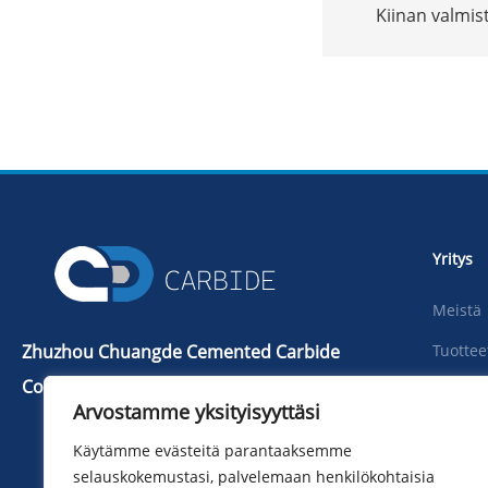
Kiinan valmist
räätälöi
101.6*25,4*15,
pusku
Yritys
Meistä
Zhuzhou Chuangde Cemented Carbide
Tuottee
Co., Ltd
Uutiset
Arvostamme yksityisyyttäsi
Puh：+86 731 22506139
ladata
Käytämme evästeitä parantaaksemme
Puhelin：+86 13786352688
Kuva
selauskokemustasi, palvelemaan henkilökohtaisia ​​