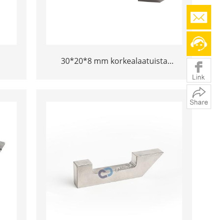
30*20*8 mm korkealaatuista
seos
kiillotettua ilma -aluksen volframia
Bucking Bar myytävänä