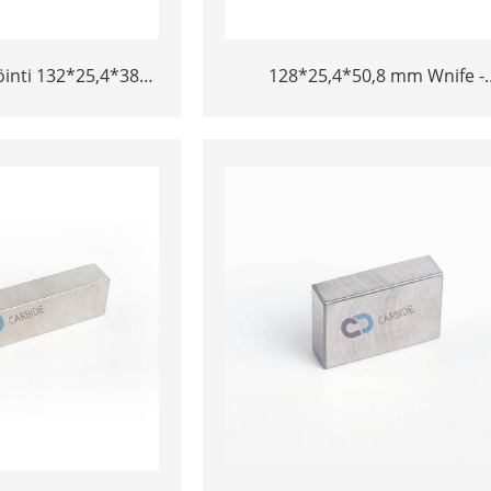
öinti 132*25,4*38
128*25,4*50,8 mm Wnife -
eys ilma -aluksen
lentokoneiden niittityökaluvolf
s seos volframi
bucking -palkki
ing Bar