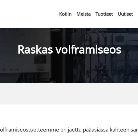
Kotiin
Meistä
Tuotteet
Uutiset
Raskas volframiseos
volframiseostuotteemme on jaettu pääasiassa kahteen sarj