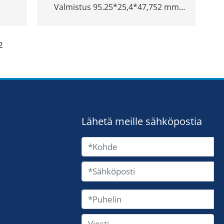
Valmistus 95.25*25,4*47,752 mm
ma -
korkealaatuinen lentokoneiden
 seos
työkalu seoksen volframi bucking
2
bar
Lähetä meille sähköpostia