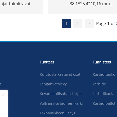
ajat toimittavat
38.1*25,4*10,16 mm
tyjen koon
volframiseoksen korkeatiheys il
875 mm volframin
aluksen työkalu volframi raskas
1
2
»
Page 1 of 
ripalkki
volframi bucking bar
Tuotteet
Tunnisteet
Kulutusta kestävät osat
Karbiditanko
t
Langanvetolevy
karbide
Kovametallisahan kärjet
karbidikuola
Volframikarbidinen kärki
Karbidipallot
TC-painikkeen lisäys