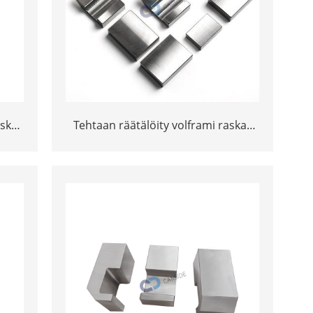
skas
Tehtaan räätälöity volframi raskas
seospalauspalkki lentokoneille