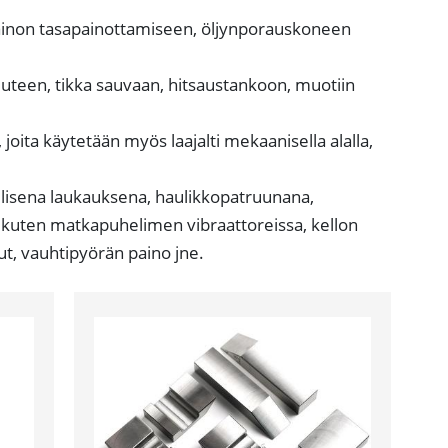
painon tasapainottamiseen, öljynporauskoneen
uteen, tikka sauvaan, hitsaustankoon, muotiin
joita käytetään myös laajalti mekaanisella alalla,
allisena laukauksena, haulikkopatruunana,
a, kuten matkapuhelimen vibraattoreissa, kellon
lut, vauhtipyörän paino jne.