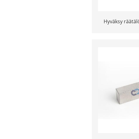
Hyväksy räätäl
mm: n korkeatih
työkalu Raska
buck