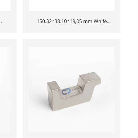
150.32*38.10*19,05 mm Wnife
ramin
Volfram Heavy Aseos Bucking Bar