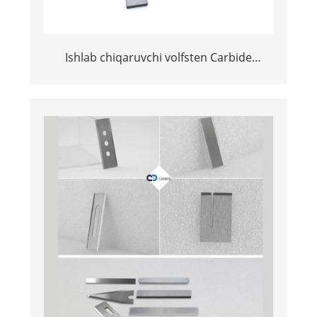
Ishlab chiqaruvchi volfsten Carbide
Conpazer konveyerli tozalagichlar uchun
pichoq choylari