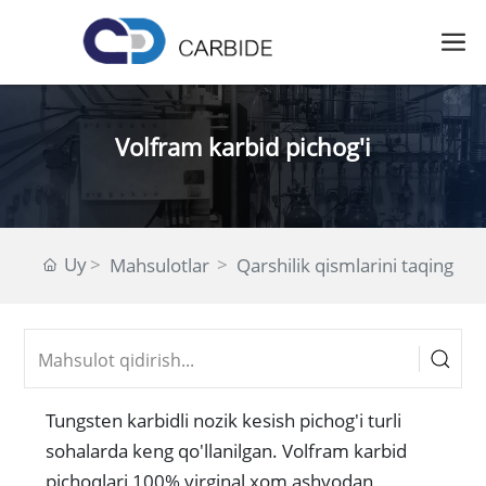
Volfram karbid pichog'i
Uy
Mahsulotlar
Qarshilik qismlarini taqing
Tungsten karbidli nozik kesish pichog'i turli
sohalarda keng qo'llanilgan. Volfram karbid
pichoqlari 100% virginal xom ashyodan