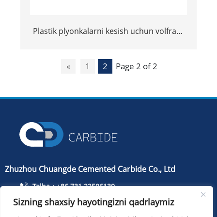
Plastik plyonkalarni kesish uchun volfram
carbide pichoq
«
1
2
Page 2 of 2
Zhuzhou Chuangde Cemented Carbide Co., Ltd
Telba：+86 731 22506139
Sizning shaxsiy hayotingizni qadrlaymiz
Telefon：+86 13786352688
info@cdcarbide.com