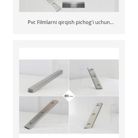
Pvc Filmlarni qirqish pichog'i uchun
pichoqni kesish maydalagichli mayda-
chuyda tolalar