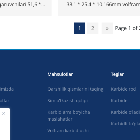
qaruvchilari 51,6 *
38.1 * 25.4 * 10.166mm volfra
ram xaker bargi
yuqori zichligi yuqori zichlik
asboblari Tungram og'ir
1
2
»
Page 1 of 
Mahsulotlar
Teglar
qimizda
Qarshilik qismlarini taqing
Karbide rod
otlar
Sim o'tkazish qolipi
Karbide
lar
Karbid arra bo'yicha
Karbide o'lad
maslahatlar
oling
Karbidli to'pl
Volfram karbid uchi