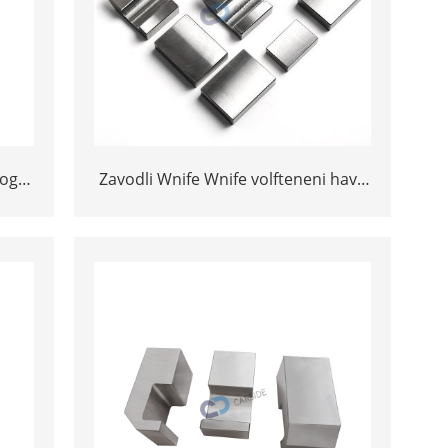
og'ir
Zavodli Wnife Wnife volfteneni havo
kemasi uchun og'ir qotishma bar