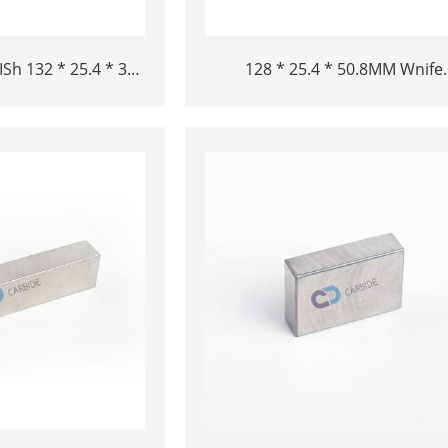
h 132 * 25.4 * 38
128 * 25.4 * 50.8MM Wnife
lik havo kemalari
aviatsiyasi rivet vositasi volfra
g'ir
bar