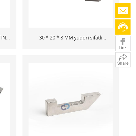
TIN
30 * 20 * 8 MM yuqori sifatli
sayqallangan havo parchalangan
havo kesuvchoq bar