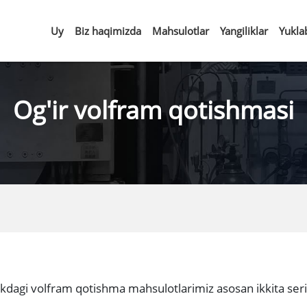
Uy
Biz haqimizda
Mahsulotlar
Yangiliklar
Yukla
Og'ir volfram qotishmasi
likdagi volfram qotishma mahsulotlarimiz asosan ikkita ser