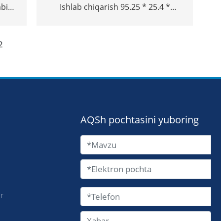
mbin
Ishlab chiqarish 95.25 * 25.4 *
47.752mm yuqori sifatli havo kemasi
qotishma barglari
2
AQSh pochtasini yuboring
i
ar