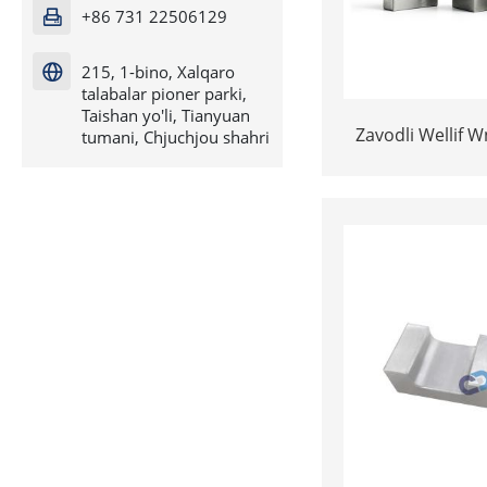
+86 731 22506129

215, 1-bino, Xalqaro

talabalar pioner parki,
Taishan yo'li, Tianyuan
Zavodli Wellif W
tumani, Chjuchjou shahri
qotis