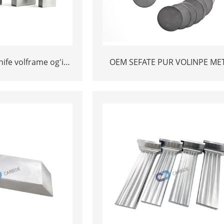
nife volframe og'ir
OEM SEFATE PUR VOLINPE ME
hma bar
PSTEN MUHIM KONIN