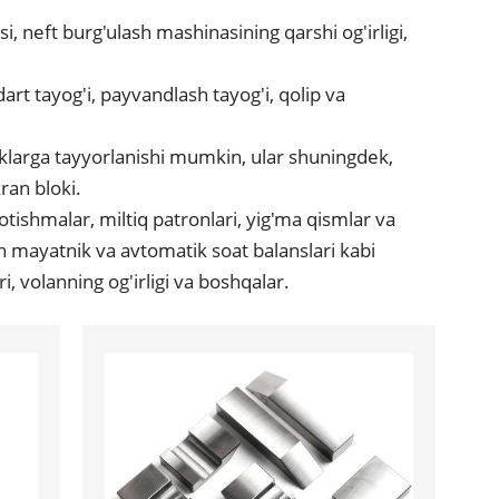
i, neft burg'ulash mashinasining qarshi og'irligi,
dart tayog'i, payvandlash tayog'i, qolip va
iklarga tayyorlanishi mumkin, ular shuningdek,
ran bloki.
 otishmalar, miltiq patronlari, yig'ma qismlar va
un mayatnik va avtomatik soat balanslari kabi
, volanning og'irligi va boshqalar.