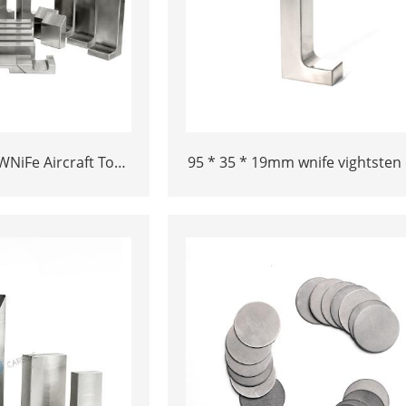
NiFe Aircraft Tool
95 * 35 * 19mm wnife vightsten 
gsten Bucking bar
qotishma bar