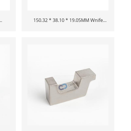
150.32 * 38.10 * 19.05MM Wnife
mbart
volframe og'ir qotishma bar