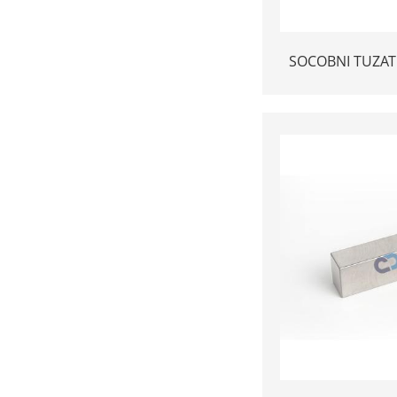
SOCOBNI TUZATIS
MM yuqori zich
o