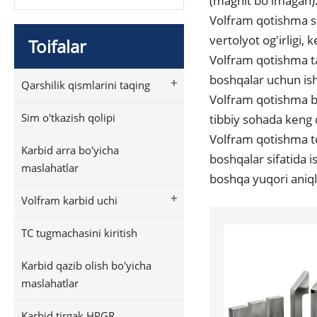
(magnit bo'lmagan)
Volfram qotishma shl
vertolyot og'irligi, k
Toifalar
Volfram qotishma tay
boshqalar uchun ishl
+
Qarshilik qismlarini taqing
Volfram qotishma bl
Sim o'tkazish qolipi
tibbiy sohada keng q
Volfram qotishma to'
Karbid arra bo'yicha
boshqalar sifatida i
maslahatlar
boshqa yuqori aniql
+
Volfram karbid uchi
TC tugmachasini kiritish
Karbid qazib olish bo'yicha
maslahatlar
Karbid tirgak HPGR