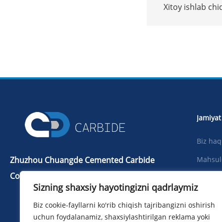
Xitoy ishlab chi
25.875mm volf
Jamiyat
Biz ha
Zhuzhou Chuangde Cemented Carbide
Mahsul
Co., Ltd
Yangilik
Sizning shaxsiy hayotingizni qadrlaymiz
Telba：+86 731 22506139
Yuklab 
Biz cookie-fayllarni ko'rib chiqish tajribangizni oshirish
Telefon：+86 13786352688
Surat
uchun foydalanamiz, shaxsiylashtirilgan reklama yoki