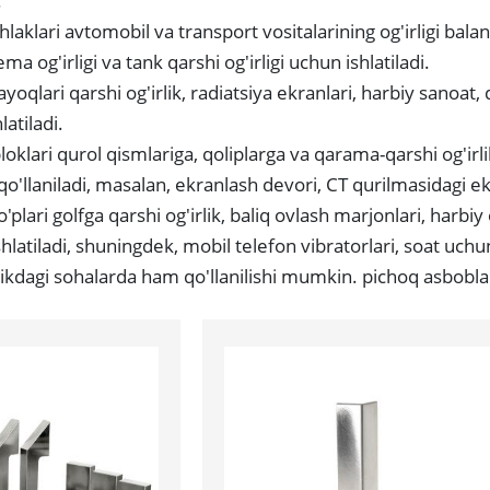
.
aklari avtomobil va transport vositalarining og'irligi balans
ema og'irligi va tank qarshi og'irligi uchun ishlatiladi.
oqlari qarshi og'irlik, radiatsiya ekranlari, harbiy sanoat, 
atiladi.
oklari qurol qismlariga, qoliplarga va qarama-qarshi og'irl
o'llaniladi, masalan, ekranlash devori, CT qurilmasidagi ek
plari golfga qarshi og'irlik, baliq ovlash marjonlari, harbiy
shlatiladi, shuningdek, mobil telefon vibratorlari, soat uch
ikdagi sohalarda ham qo'llanilishi mumkin. pichoq asboblari