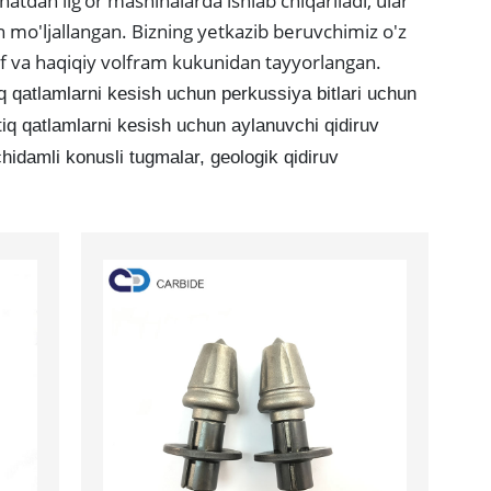
atdan ilg'or mashinalarda ishlab chiqariladi, ular
hun mo'ljallangan. Bizning yetkazib beruvchimiz o'z
f va haqiqiy volfram kukunidan tayyorlangan.
 qatlamlarni kesish uchun perkussiya bitlari uchun
ttiq qatlamlarni kesish uchun aylanuvchi qidiruv
 chidamli konusli tugmalar, geologik qidiruv