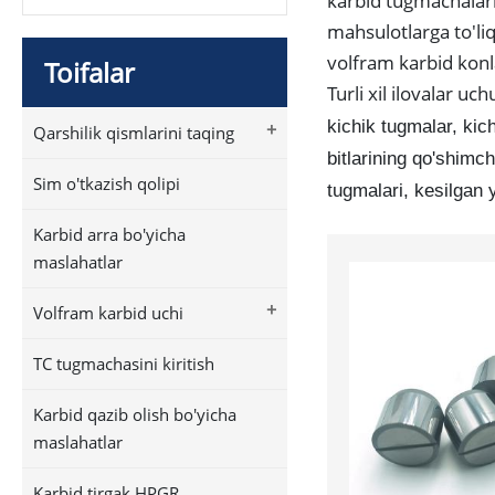
karbid tugmachalarin
mahsulotlarga to'liq
volfram karbid konl
Toifalar
Turli xil ilovalar uc
kichik tugmalar, kic
+
Qarshilik qismlarini taqing
bitlarining qo'shimch
Sim o'tkazish qolipi
tugmalari, kesilgan 
Karbid arra bo'yicha
maslahatlar
+
Volfram karbid uchi
TC tugmachasini kiritish
Karbid qazib olish bo'yicha
maslahatlar
Karbid tirgak HPGR