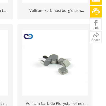
n tog
Volfram karbinasi burg'ulash
i
tugmachalari va ko'mir qazib olish
sanoati uchun qulayroq maslahatlar
lash
Volfram Carbide Pldrystall olmos