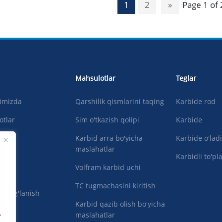
1
2
»
Page 1 of 
Mahsulotlar
Teglar
qimizda
Qarshilik qismlarini taqing
Karbide rod
otlar
Sim o'tkazish qolipi
Karbide
lar
Karbid arra bo'yicha
Karbide o'lad
maslahatlar
oling
Karbidli to'pl
Volfram karbid uchi
TC tugmachasini kiritish
an bog'lanish
Karbid qazib olish bo'yicha
.
maslahatlar