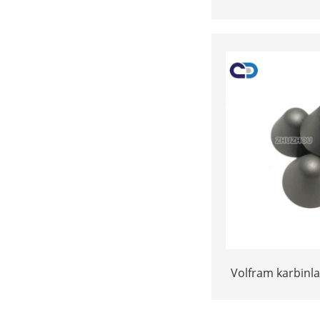
Tulqishlar tseme
e
Volfram karbinl
maslahat