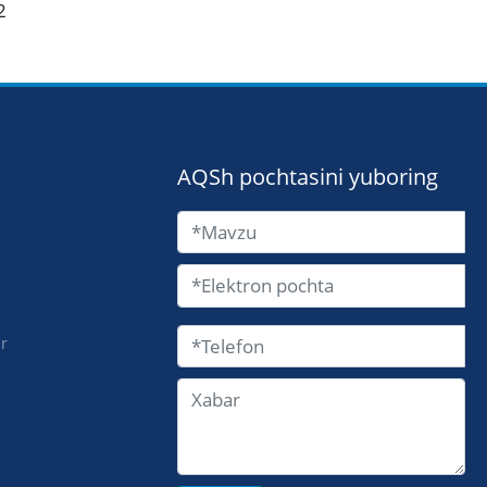
2
AQSh pochtasini yuboring
i
ar