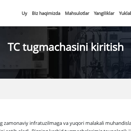
Uy
Biz haqimizda
Mahsulotlar
Yangiliklar
Yukla
TC tugmachasini kiritish
g zamonaviy infratuzilmaga va yuqori malakali muhandislar