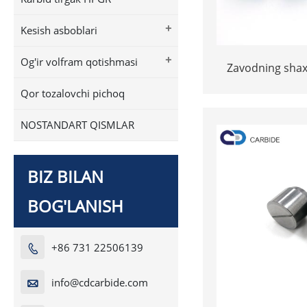
+
Kesish asboblari
+
Og'ir volfram qotishmasi
Zavodning shax
carbide Carbid
Qor tozalovchi pichoq
NOSTANDART QISMLAR
BIZ BILAN
BOG'LANISH
+86 731 22506139

info@cdcarbide.com
