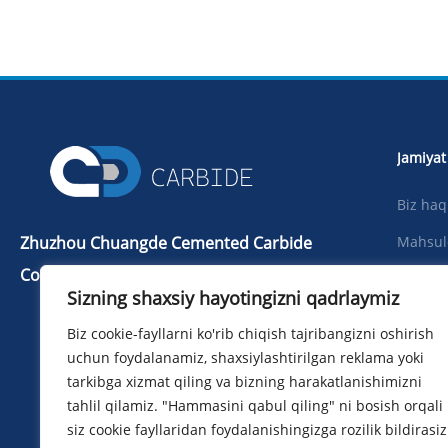
Jamiyat
Biz ha
Zhuzhou Chuangde Cemented Carbide
Mahsul
Co., Ltd
Yangilik
Sizning shaxsiy hayotingizni qadrlaymiz
Telba：+86 731 22506139
Yuklab 
Biz cookie-fayllarni ko'rib chiqish tajribangizni oshirish
Telefon：+86 13786352688
Surat
uchun foydalanamiz, shaxsiylashtirilgan reklama yoki
info@cdcarbide.com
tarkibga xizmat qiling va bizning harakatlanishimizni
Biz bil
Qo'shmoq215, 1-bino, Xalqaro
tahlil qilamiz. "Hammasini qabul qiling" ni bosish orqali
talabalar pioner parki, Taishan yo'li,
siz cookie fayllaridan foydalanishingizga rozilik bildirasiz