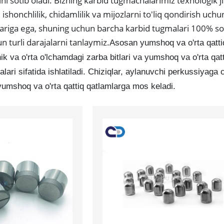
i sotib oladi. Bizning karbid tugmachalarimiz texnologik jih
 ishonchlilik, chidamlilik va mijozlarni to'liq qondirish uc
ariga ega, shuning uchun barcha karbid tugmalari 100% so
hun turli darajalarni tanlaymiz.
Asosan yumshoq va o'rta qattiq
hik va o'rta o'lchamdagi zarba bitlari va yumshoq va o'rta qa
alari sifatida ishlatiladi. Chiziqlar, aylanuvchi perkussiyaga
yumshoq va o'rta qattiq qatlamlarga mos keladi.