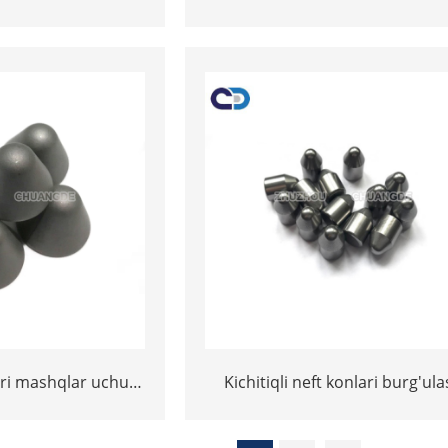
ntli tugmachalarini
vositasi uchun karbid tugmacha
kish
ari mashqlar uchun
Kichitiqli neft konlari burg'ul
lar yaxshi