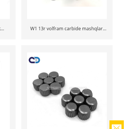
k
W1 13r volfram carbide mashqlari
de
Br1 RT2 HDD yo'nalishi bo'yicha
kuch
burg'ulash vositasi