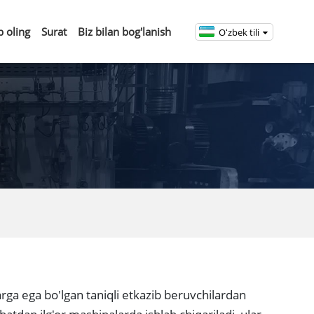
b oling
Surat
Biz bilan bog'lanish
Oʻzbek tili
ga ega bo'lgan taniqli etkazib beruvchilardan