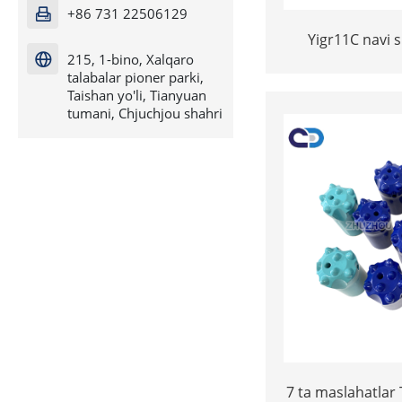
+86 731 22506129

Yigr11C navi 
215, 1-bino, Xalqaro

tugma
talabalar pioner parki,
Taishan yo'li, Tianyuan
tumani, Chjuchjou shahri
7 ta maslahatlar 