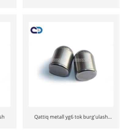
lari
ixcham pdc burg'ulash bitini
ash
Qattiq metall yg6 tok burg'ulash
vositasi uchun karbid tugmachalari