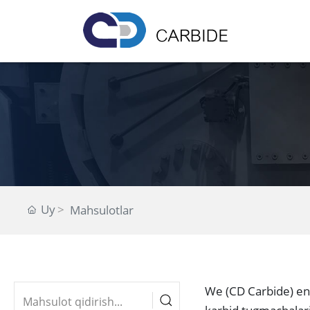
Uy
Mahsulotlar
W
e (CD Carbide) en