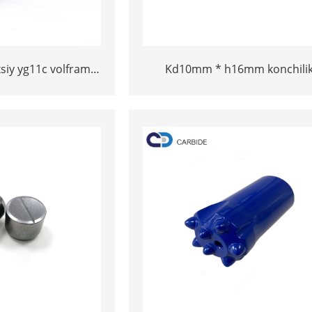
siy yg11c volfram
Kd10mm * h16mm konchili
e Carbide tugmasi
maslahatlari Tungram Carbi
tugmachalari Yuqori chidamli 
YG11C