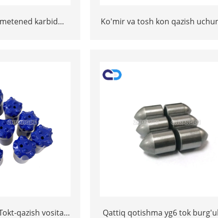
smetened karbid
Ko'mir va tosh kon qazish uchu
chalari
'cho'qqini burg'ulash vositas
Tokt-qazish vositasi
Qattiq qotishma yg6 tok burg'u