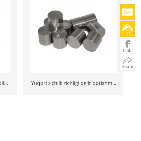
bilan
Yuqori zichlik zichligi og'ir qotishma
manbasi