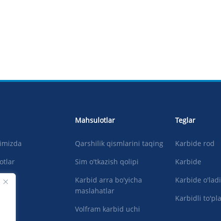
Mahsulotlar
Teglar
qimizda
Qarshilik qismlarini taqing
Karbide rod
otlar
Sim o'tkazish qolipi
Karbide
lar
Karbid arra bo'yicha
Karbide o'lad
maslahatlar
oling
Karbidli to'pl
Volfram karbid uchi