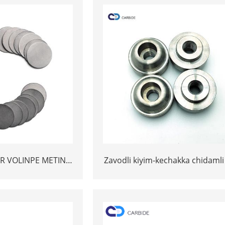
R VOLINPE METIN
Zavodli kiyim-kechakka chidamli
UHIM KONIN
* 20 * 20.5 mm 95MWNife Vol
Produntsten roller Tungra
Crundram