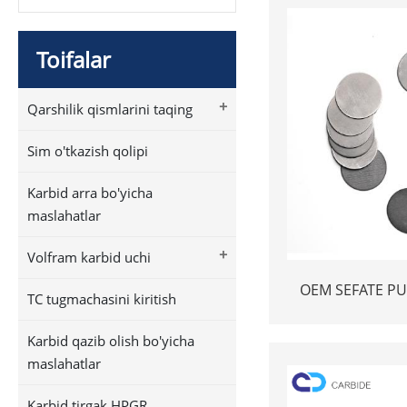
Toifalar
+
Qarshilik qismlarini taqing
Sim o'tkazish qolipi
Karbid arra bo'yicha
maslahatlar
+
Volfram karbid uchi
OEM SEFATE PU
TC tugmachasini kiritish
PSTEN M
Karbid qazib olish bo'yicha
maslahatlar
Karbid tirgak HPGR