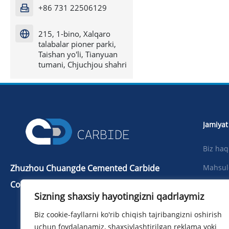
+86 731 22506129

215, 1-bino, Xalqaro

talabalar pioner parki,
Taishan yo'li, Tianyuan
tumani, Chjuchjou shahri
Jamiyat
Biz ha
Zhuzhou Chuangde Cemented Carbide
Mahsul
Co., Ltd
Yangilik
Sizning shaxsiy hayotingizni qadrlaymiz
Telba：+86 731 22506139
Yuklab 
Biz cookie-fayllarni ko'rib chiqish tajribangizni oshirish
Telefon：+86 13786352688
Surat
uchun foydalanamiz, shaxsiylashtirilgan reklama yoki