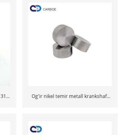
 31.1
Og'ir nikel temir metall krankshaft
le
Og'irligi ASTM B777 W97Nife 18.5G /
m
Cm3 volfram og'ir