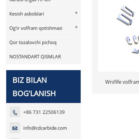
+
Kesish asboblari
+
Og'ir volfram qotishmasi
Qor tozalovchi pichoq
NOSTANDART QISMLAR
BIZ BILAN
Wnifife volfra
barglari og'ir
BOG'LANISH
+86 731 22506139

info@cdcarbide.com
