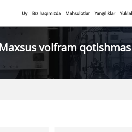
Uy
Biz haqimizda
Mahsulotlar
Yangiliklar
Yukla
Maxsus volfram qotishmas