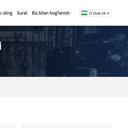
b oling
Surat
Biz bilan bog'lanish
Oʻzbek tili
i