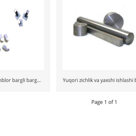
mblor bargli barg
Yuqori zichlik va yaxshi ishlashi 
 qotishma barlar
og'irlikdagi karbid tolfram
Page 1 of 1