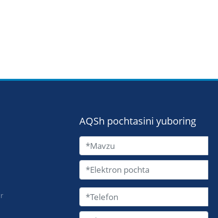
AQSh pochtasini yuboring
i
ar