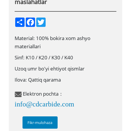
maslahatlar
S
F
T
h
a
w
a
c
i
r
e
t
Material: 100% bokira xom ashyo
e
b
t
o
e
materiallari
o
r
k
Sinf: K10 / K20 / K30 / K40
Uzoq umr bo'yi ehtiyot qismlar
Ilova: Qattiq qarama
Elektron pochta：
info@cdcarbide.com
Fikr-mulohaza