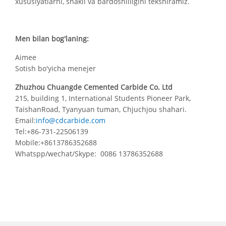
xususiyatlarni, shakli va bardoshliligini tekshiramiz.
Men bilan bog'laning:
Aimee
Sotish bo'yicha menejer
Zhuzhou Chuangde Cemented Carbide Co. Ltd
215, building 1, International Students Pioneer Park,
TaishanRoad, Tyanyuan tuman, Chjuchjou shahari.
Email:
info@cdcarbide.com
Tel:+86-731-22506139
Mobile:+8613786352688
Whatspp/wechat/Skype: 0086 13786352688