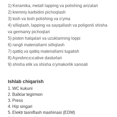
1) Keramika, metall lapping va polishing arizalari
2) kremniy karbidini pichoqlash
3) tosh va tosh polishing va o'yma
4) silliqlash, lapping va sayqallash va poligonli shisha
va germaniy pichoqlari
5) piston halqalari va uzuklarining loppi
6) rangli materiallarni silliqlash
7) qattiq va qattiq materiallarni tugatish
8) Aşındırıcıcıcative dasturlari
9) shisha etik va shisha o'ymakorlik sanoati
Ishlab chiqarish
1. WC kukuni
2. Balklar tegirmon
3. Press
4. Hip singari
5. Elektr tasniflash mashinasi (EDM)