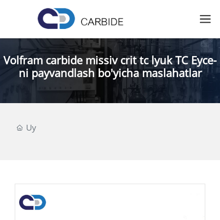
Volfram carbide missiv crit tc lyuk TC Eyce-
ni payvandlash bo'yicha maslahatlar
Uy