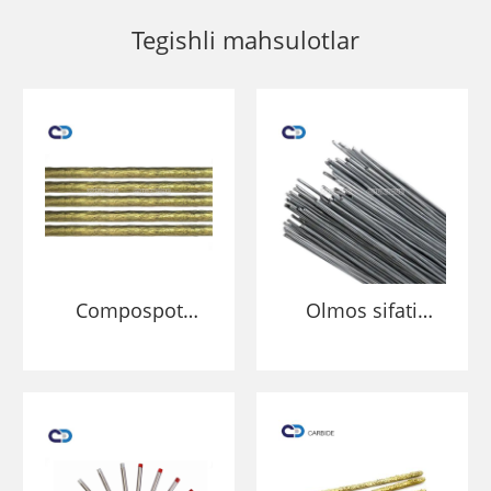
Tegishli mahsulotlar
Compospot
Olmos sifati
payvandlash
pastligi karbinli
volfram carbide
karbinni kiyish
rodel rodki
uchun to'garaklar
zarbasi