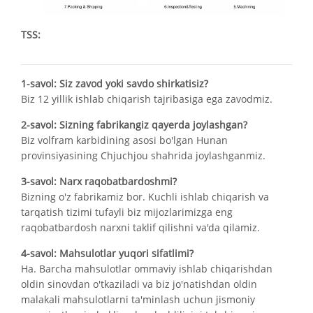
TSS:
1-savol: Siz zavod yoki savdo shirkatisiz?
Biz 12 yillik ishlab chiqarish tajribasiga ega zavodmiz.
2-savol: Sizning fabrikangiz qayerda joylashgan?
Biz volfram karbidining asosi bo'lgan Hunan
provinsiyasining Chjuchjou shahrida joylashganmiz.
3-savol: Narx raqobatbardoshmi?
Bizning o'z fabrikamiz bor. Kuchli ishlab chiqarish va
tarqatish tizimi tufayli biz mijozlarimizga eng
raqobatbardosh narxni taklif qilishni va'da qilamiz.
4-savol: Mahsulotlar yuqori sifatlimi?
Ha. Barcha mahsulotlar ommaviy ishlab chiqarishdan
oldin sinovdan o'tkaziladi va biz jo'natishdan oldin
malakali mahsulotlarni ta'minlash uchun jismoniy