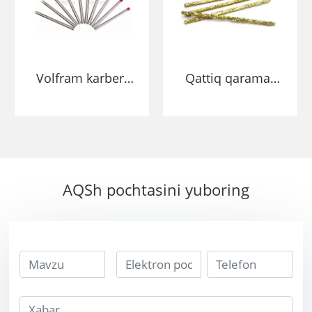
Volfram karberi
Qattiq qarama-
elektrod
qarshi novdalar
mis nikel
karbiqining
bardoshli motorli
payvandlash
AQSh pochtasini yuboring
uchun
pishiriladigan
barrellari