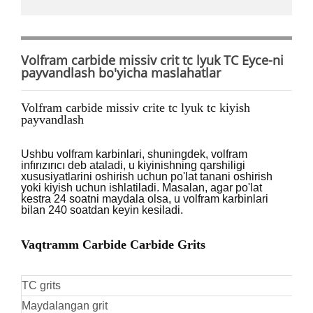
Volfram carbide missiv crit tc lyuk TC Eyce-ni
payvandlash bo'yicha maslahatlar
Volfram carbide missiv crite tc lyuk tc kiyish
payvandlash
Ushbu volfram karbinlari, shuningdek, volfram
infırızırıcı deb ataladi, u kiyinishning qarshiligi
xususiyatlarini oshirish uchun po'lat tanani oshirish
yoki kiyish uchun ishlatiladi. Masalan, agar po'lat
kestra 24 soatni maydala olsa, u volfram karbinlari
bilan 240 soatdan keyin kesiladi.
Vaqtramm Carbide Carbide Grits
TC grits
Maydalangan grit