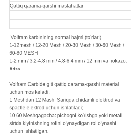
Qattiq qarama-qarshi maslahatlar
Volfram karbinining normal hajmi (to'rlari)
1-12mesh / 12-20 Mesh / 20-30 Mesh / 30-60 Mesh /
60-80 MESH
1-2 mm / 3.2-4.8 mm / 4.8-6.4 mm / 12 mm va hokazo.
Ariza
Volfram Carbide giti qattiq qarama-qarshi material
uchun mos keladi.
1 Meshdan 12 Mash: Sariqqa chidamli elektrod va
spactle elektrod uchun ishlatiladi;
10 60 Meshqagacha: pichoqni ko'rishga yoki metall
sirtda kiyinishning rolini o'ynaydigan rol o'ynashi
uchun ishlatilgan.