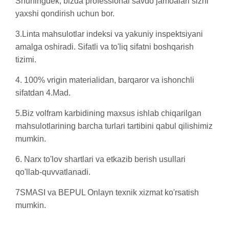
Shuningdek, bizda professional savdo jamoalari sizni
yaxshi qondirish uchun bor.
3.Linta mahsulotlar indeksi va yakuniy inspektsiyani
amalga oshiradi. Sifatli va to'liq sifatni boshqarish
tizimi.
4. 100% vrigin materialidan, barqaror va ishonchli
sifatdan 4.Mad.
5.Biz volfram karbidining maxsus ishlab chiqarilgan
mahsulotlarining barcha turlari tartibini qabul qilishimiz
mumkin.
6. Narx to'lov shartlari va etkazib berish usullari
qo'llab-quvvatlanadi.
7SMASI va BEPUL Onlayn texnik xizmat ko'rsatish
mumkin.