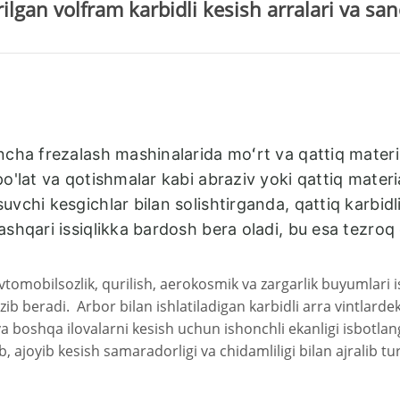
ilgan volfram karbidli kesish arralari va s
ncha frezalash mashinalarida moʻrt va qattiq material
po'lat va qotishmalar kabi abraziv yoki qattiq materi
vchi kesgichlar bilan solishtirganda, qattiq karbidl
shqari issiqlikka bardosh bera oladi, bu esa tezroq o
tomobilsozlik, qurilish, aerokosmik va zargarlik buyumlari i
azib beradi. Arbor bilan ishlatiladigan karbidli arra vintlard
va boshqa ilovalarni kesish uchun ishonchli ekanligi isbotla
b, ajoyib kesish samaradorligi va chidamliligi bilan ajralib tu