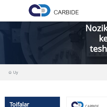
Nozik
ke
tesh
Uy
Toifalar