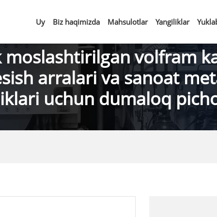
Uy
Biz haqimizda
Mahsulotlar
Yangiliklar
Yukla
 moslashtirilgan volfram ka
sish arralari va sanoat met
iklari uchun dumaloq pich