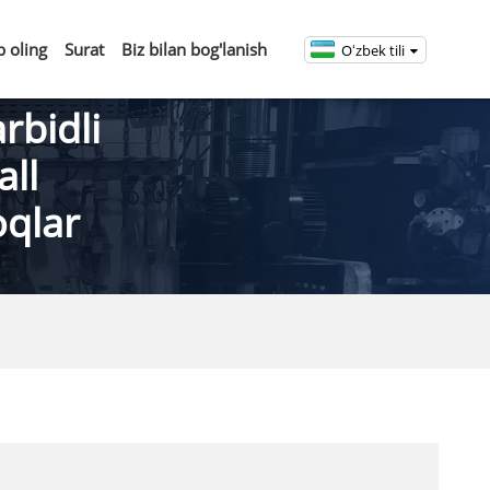
b oling
Surat
Biz bilan bog'lanish
Oʻzbek tili
rbidli
all
oqlar