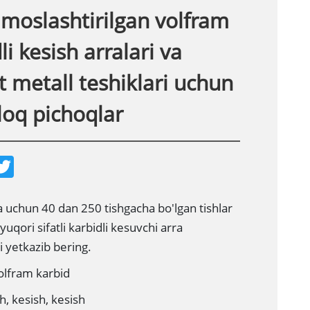
 moslashtirilgan volfram
li kesish arralari va
 metall teshiklari uchun
oq pichoqlar
T
w
i
t
t
a uchun 40 dan 250 tishgacha bo'lgan tishlar
e
yuqori sifatli karbidli kesuvchi arra
r
i yetkazib bering.
olfram karbid
sh, kesish, kesish