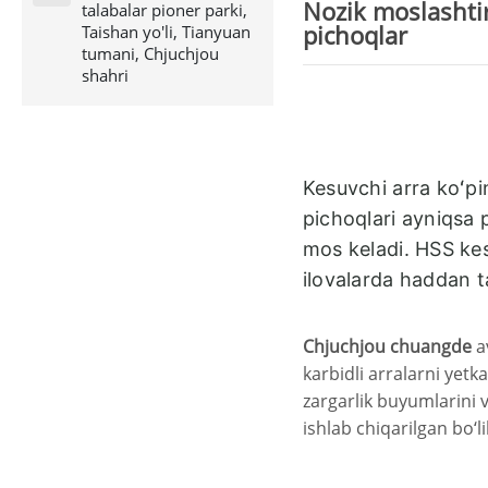
Nozik moslashtir
talabalar pioner parki,
pichoqlar
Taishan yo'li, Tianyuan
tumani, Chjuchjou
shahri
Kesuvchi arra koʻpi
pichoqlari ayniqsa 
mos keladi. HSS kesu
ilovalarda haddan ta
Chjuchjou chuangde
av
karbidli arralarni yetk
zargarlik buyumlarini 
ishlab chiqarilgan bo‘li