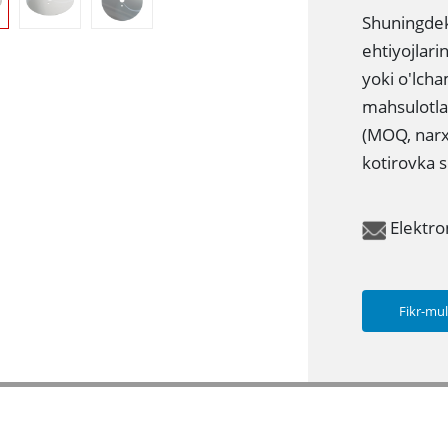
Shuningdek
ehtiyojlar
yoki o'lch
mahsulotlar
(MOQ, narx
kotirovka s
Elektr
Fikr-mu