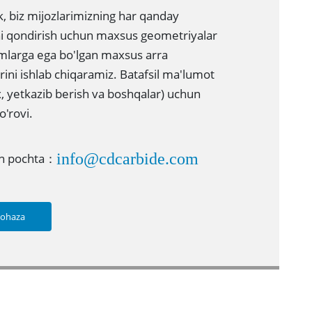
, biz mijozlarimizning har qanday
ini qondirish uchun maxsus geometriyalar
amlarga ega bo'lgan maxsus arra
ini ishlab chiqaramiz. Batafsil ma'lumot
, yetkazib berish va boshqalar) uchun
o'rovi.
info@cdcarbide.com
on pochta：
lohaza