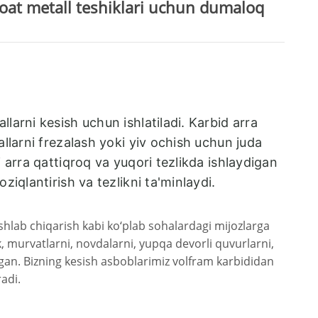
anoat metall teshiklari uchun dumaloq
larni kesish uchun ishlatiladi. Karbid arra
allarni frezalash yoki yiv ochish uchun juda
i arra qattiqroq va yuqori tezlikda ishlaydigan
ziqlantirish va tezlikni ta'minlaydi.
shlab chiqarish kabi ko‘plab sohalardagi mijozlarga
ek, murvatlarni, novdalarni, yupqa devorli quvurlarni,
ngan. Bizning kesish asboblarimiz volfram karbididan
radi.