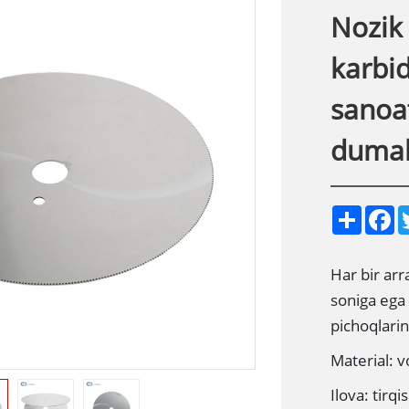
Nozik
karbid
sanoat
dumal
S
F
h
a
a
c
r
e
e
b
Har bir arr
o
soniga ega 
o
k
pichoqlarin
Material: v
Ilova: tirqi