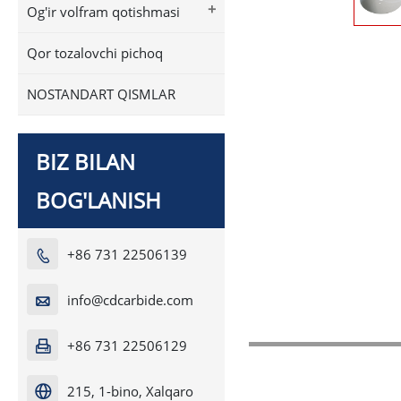
+
Og'ir volfram qotishmasi
Qor tozalovchi pichoq
NOSTANDART QISMLAR
BIZ BILAN
BOG'LANISH
+86 731 22506139

info@cdcarbide.com

+86 731 22506129

215, 1-bino, Xalqaro
