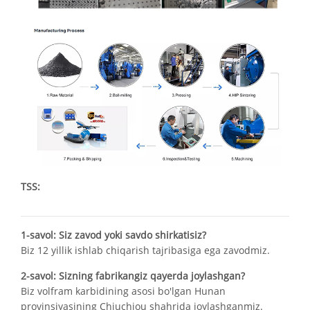
TSS:
1-savol: Siz zavod yoki savdo shirkatisiz?
Biz 12 yillik ishlab chiqarish tajribasiga ega zavodmiz.
2-savol: Sizning fabrikangiz qayerda joylashgan?
Biz volfram karbidining asosi bo'lgan Hunan
provinsiyasining Chjuchjou shahrida joylashganmiz.