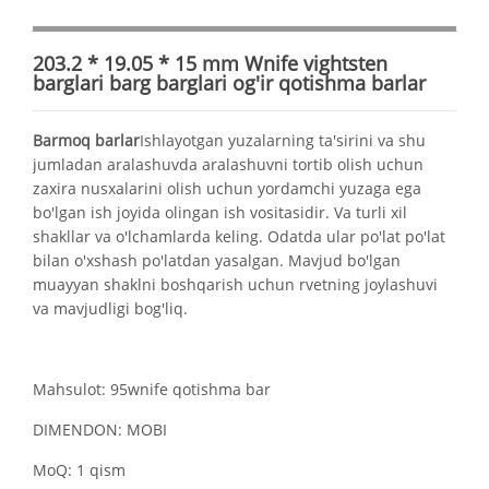
203.2 * 19.05 * 15 mm Wnife vightsten
barglari barg barglari og'ir qotishma barlar
Barmoq barlar
Ishlayotgan yuzalarning ta'sirini va shu
jumladan aralashuvda aralashuvni tortib olish uchun
zaxira nusxalarini olish uchun yordamchi yuzaga ega
bo'lgan ish joyida olingan ish vositasidir. Va turli xil
shakllar va o'lchamlarda keling. Odatda ular po'lat po'lat
bilan o'xshash po'latdan yasalgan. Mavjud bo'lgan
muayyan shaklni boshqarish uchun rvetning joylashuvi
va mavjudligi bog'liq.
Mahsulot: 95wnife qotishma bar
DIMENDON: MOBI
MoQ: 1 qism