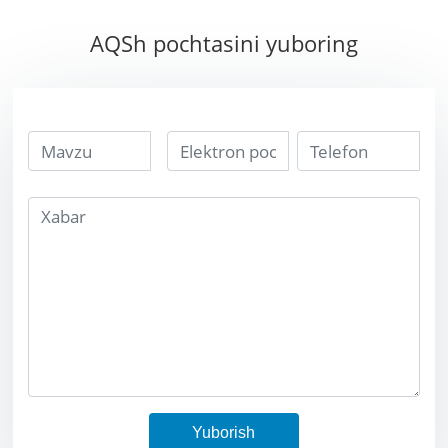
Tungram og'ir
AQSh pochtasini yuboring
Yuborish