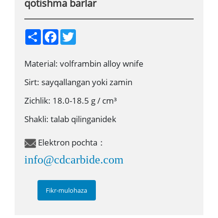
qotishma barlar
S
F
T
h
a
w
a
c
i
r
e
t
Material: volframbin alloy wnife
e
b
t
o
e
o
r
Sirt: sayqallangan yoki zamin
k
Zichlik: 18.0-18.5 g / cm³
Shakli: talab qilinganidek
Elektron pochta：
info@cdcarbide.com
Fikr-mulohaza