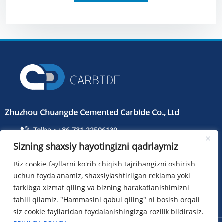
Zhuzhou Chuangde Cemented Carbide Co., Ltd
Telba：+86 731 22506139
Sizning shaxsiy hayotingizni qadrlaymiz
Telefon：+86 13786352688
info@cdcarbide.com
Biz cookie-fayllarni ko'rib chiqish tajribangizni oshirish
uchun foydalanamiz, shaxsiylashtirilgan reklama yoki
Qo'shmoq215, 1-bino, Xalqaro talabalar pioner parki,
Taishan yo'li, Tianyuan tumani, Chjuchjou shahri
tarkibga xizmat qiling va bizning harakatlanishimizni
tahlil qilamiz. "Hammasini qabul qiling" ni bosish orqali
siz cookie fayllaridan foydalanishingizga rozilik bildirasiz.