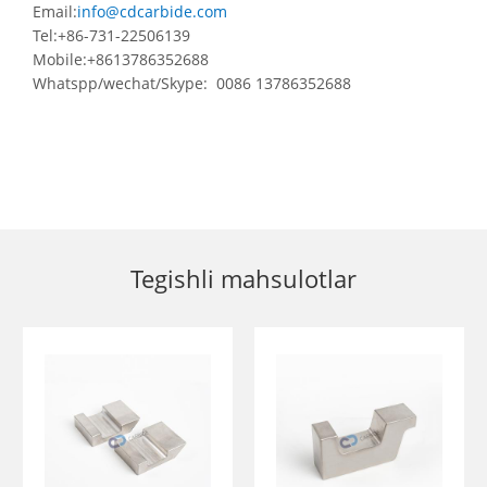
Email:
info@cdcarbide.com
Tel:+86-731-22506139
Mobile:+8613786352688
Whatspp/wechat/Skype: 0086 13786352688
Tegishli mahsulotlar