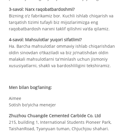
3-savol: Narx raqobatbardoshmi?
Bizning o'z fabrikamiz bor. Kuchli ishlab chiqarish va
tarqatish tizimi tufayli biz mijozlarimizga eng
raqobatbardosh narxni taklif qilishni va'da qilamiz.
4-savol: Mahsulotlar yuqori sifatlimi?
Ha. Barcha mahsulotlar ommaviy ishlab chiqarishdan
oldin sinovdan o'tkaziladi va biz jo'natishdan oldin
malakali mahsulotlarni ta'minlash uchun jismoniy
xususiyatlarni, shakli va bardoshliligini tekshiramiz.
Men bilan bog'laning:
Aimee
Sotish bo'yicha menejer
Zhuzhou Chuangde Cemented Carbide Co. Ltd
215, building 1, International Students Pioneer Park,
TaishanRoad, Tyanyuan tuman, Chjuchjou shahari.