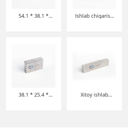
54.1 * 38.1 *
Ishlab chiqarish
12.7MM
95.25 * 25.4 *
Katlangan
47.752mm yuqori
sirtning og'ir
sifatli havo
volframblon
kemasi qotishma
metall xunog
barglari
barmog'i
38.1 * 25.4 *
Xitoy ishlab
10.166mm
chiqaruvchilari
volframbin yuqori
51,6 * 25.875mm
zichligi yuqori
volfram xaker
zichlik asboblari
bargi