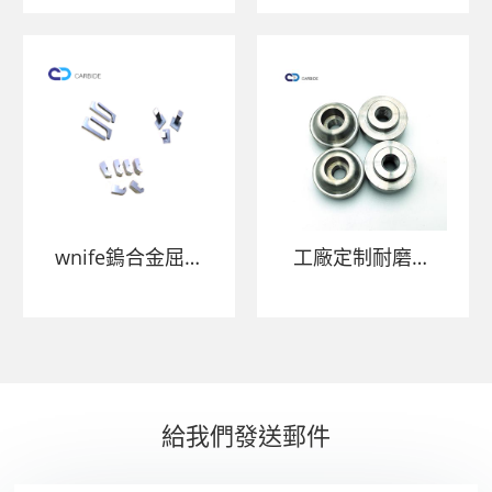
度和良好性能
wnife鎢合金屈曲
工廠定制耐磨性
桿鎢厚合金棒
31.1*14*20.5mm
95wnife鎢鎳鐵鎢
滾筒鎢輥鎢重金屬
合金滾筒
給我們發送郵件