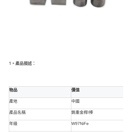
1。產品描述：
物品
價值
產地
中國
產品名稱
鎢重金桿/棒
年級
W97NiFe