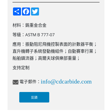
S
F
T
h
a
w
a
c
i
r
e
t
材料：鎢重金合金
e
b
t
o
e
o
r
等級：ASTM B 777-07
k
應用：振動阻尼飛機控製表面的計數器平衡；
直升機轉子系統發動機組件；自動賽車行業；
船舶鎮流器；高爾夫球俱樂部重量；
支持定制
info@cdcarbide.com
電子郵件：
反饋