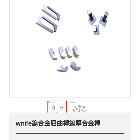
wnife鎢合金屈曲桿鎢厚合金棒