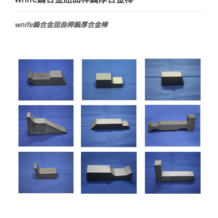
wnife鎢合金屈曲桿鎢厚合金棒