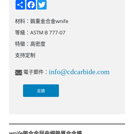
S
F
T
h
a
w
a
c
i
r
e
t
材料：鎢重金合金wnife
e
b
t
o
e
o
r
等級：ASTM B 777-07
k
特徵：高密度
支持定制
info@cdcarbide.com
電子郵件：
反饋
wnife鎢合金屈曲桿鎢厚合金棒