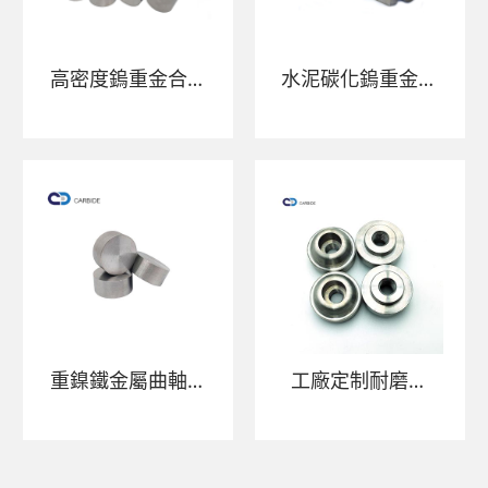
高密度鎢重金合金
水泥碳化鎢重金合
桿條
金桿產品具有高密
度和良好性能
重鎳鐵金屬曲軸平
工廠定制耐磨性
衡重量ASTM B777
31.1*14*20.5mm
W97NIFE
95wnife鎢鎳鐵鎢
18.5g/cm3鎢重金
滾筒鎢輥鎢重金屬