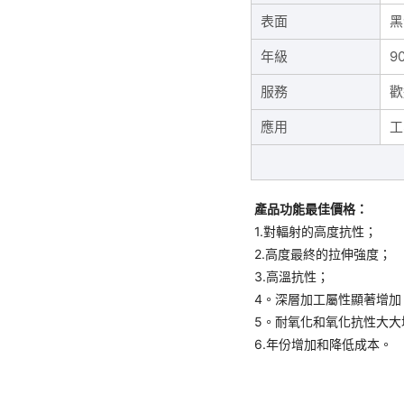
表面
黑
年級
90
服務
歡
應用
工
產品功能最佳價格：
1.對輻射的高度抗性；
2.高度最終的拉伸強度；
3.高溫抗性；
4。深層加工屬性顯著增加
5。耐氧化和氧化抗性大大
6.年份增加和降低成本。