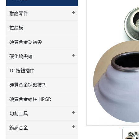
+
耐磨零件
拉絲模
硬質合金鋸齒尖
+
碳化鎢尖端
TC 按鈕插件
硬質合金採礦技巧
硬質合金螺柱 HPGR
+
切割工具
+
鎢高合金