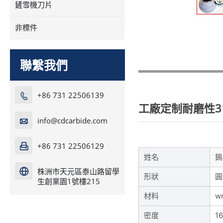
鏟雪機刀片
非標件
聯繫我們
+86 731 22506139

工廠定制耐磨性31
info@cdcarbide.com

+86 731 22506129

姓名
鎢
株洲市天元區泰山路留學

形狀
圓
生創業園1號樓215
材料
w
密度
16