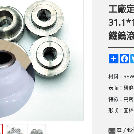
工廠
31.1
鐵鎢
S
F
h
a
a
c
r
e
e
b
材料：95Wn
o
o
表面：研磨
k
特徵：高密
形狀：圓棒
電子郵