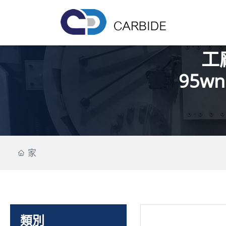
工
95w
家
類別