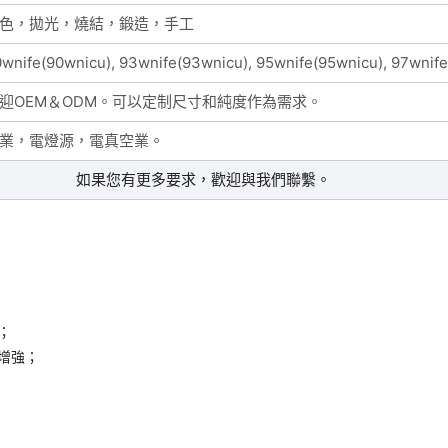
色，拋光，燒結，鍛造，手工
wnife(90wnicu), 93wnife(93wnicu), 95wnife(95wnicu), 97wnif
迎OEM＆ODM。可以定制尺寸和純度作為需求。
業，電燈源，電真空業。
如果您有更多要求，歡迎與我們聯繫。
；
增強；