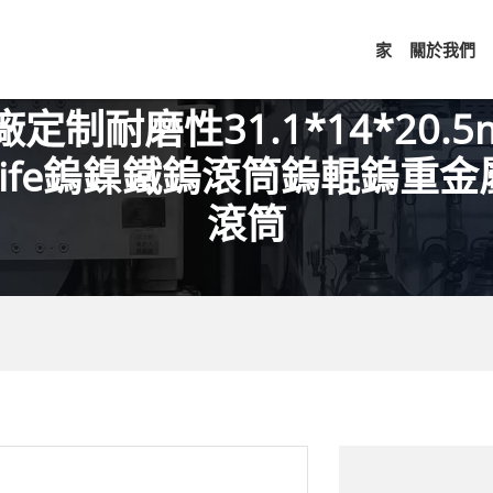
家
關於我們
廠定制耐磨性31.1*14*20.5
nife鎢鎳鐵鎢滾筒鎢輥鎢重
滾筒