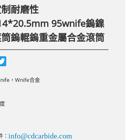
定制耐磨性
*14*20.5mm 95wnife鎢鎳
滾筒鎢輥鎢重金屬合金滾筒
T
w
i
t
t
ife，Wnife合金
e
r
度
info@cdcarbide.com
件：