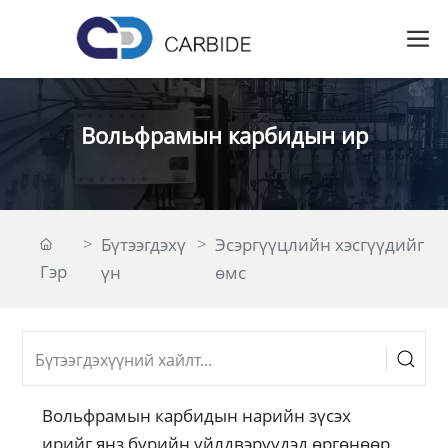
Вольфрамын карбидын ир
Бүтээгдэхү
Эсэргүүцлийн хэсгүүдийг
Гэр
үн
өмс
Вольфрамын карбидын нарийн зүсэх
ирийг янз бүрийн үйлдвэрүүдэд өргөнөөр