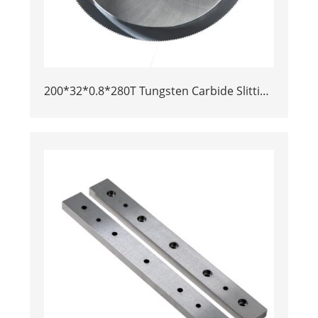
200*32*0.8*280T Tungsten Carbide Slitting
Saws & Circular Saw Blades for Cutting
Copper Tube