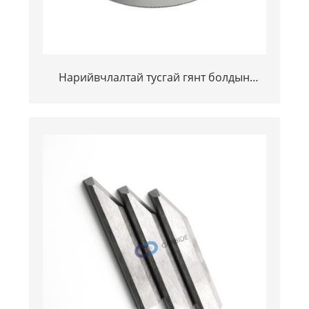
Нарийвчлалтай тусгай гянт болдын
карбид зүсэх хөрөө ба үйлдвэрлэлийн
металл зүсэлт хийх дугуй ир