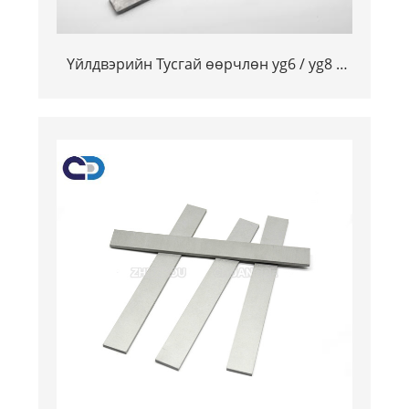
Үйлдвэрийн Тусгай өөрчлөн yg6 / yg8 /
k10 / k20 / K20 / K30 Tongsten Coppide
Counden Carride Carride o-ийн хутга