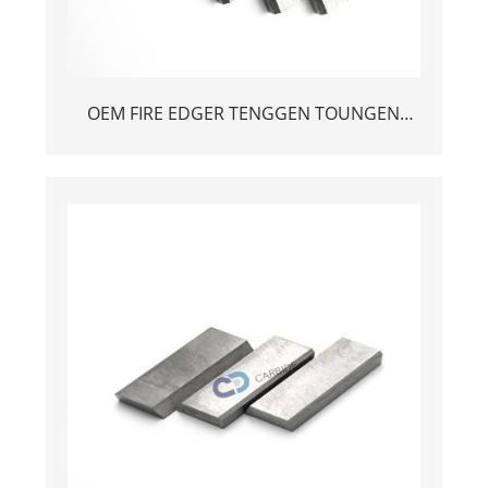
OEM FIRE EDGER TENGGEN TOUNGEN
CORBERE CORBIELE ирийг шилэн
зүсмэлийн хутга