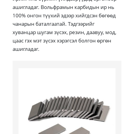
ашигладаг. Вольфрамын карбидын ир нь
100% онгон түүхий эдээр хийгдсэн бөгөөд
чанарын баталгаатай. Тэдгээрийг
хуванцар шугам зүсэх, резин, даавуу, мод,
цаас гэх мэт зүсэх хэрэгсэл болгон өргөн
ашигладаг.