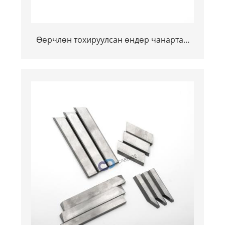
Өөрчлөн тохируулсан өндөр чанартай
tongsten Carbiden Carbide хутга нь
салбарт зориулсан