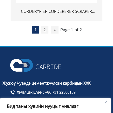
CORDERYRIER CORDERERER SCRAPER
BRAPER ШИНЭ
1
2
»
Page 1 of 2
Жужоу Чуандэ цементжүүлсэн карбидын ХХК
Хэлэлцэх шүээ：+86 731 22506139
Утас：+86 13786352688
Бид таны хувийн нууцыг үнэлдэг
info@cdcarbide.com