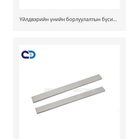
Үйлдвэрийн үнийн борлуулалтын бүсийн
BEADER Scraper Tungsten Carbide Brip
Trip Trip Tip