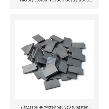
shredder carbide cutters
Үйлдвэрийн тусгай yg6 yg8 tungsten