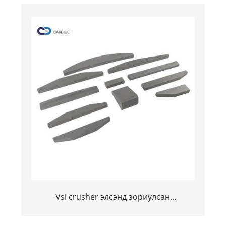
хавтан / хуудас / хуудас / блок / блок
Vsi crusher элсэнд зориулсан
үйлдвэрлэлийн коксертен карбидын
хавтгай бар