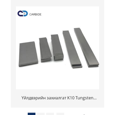
Үйлдвэрийн захиалгат K10 Tungsten
Carbide Carebide хавтгай ба хавтан /
хавтан / хуудас / хуудас / блок