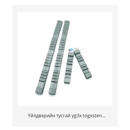
хавтан / хуудас / хуудас / хуудас / блок
Үйлдвэрийн тусгай yg3x togxsten
Coundsten Carbide Carbide хавтгай ба