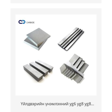
tungsten Coundenden Carbide Custride
Trip
Үйлдвэрийн үнэмлэхний yg6 yg8 yg8
тохируулсан карстен бүхий карбиден