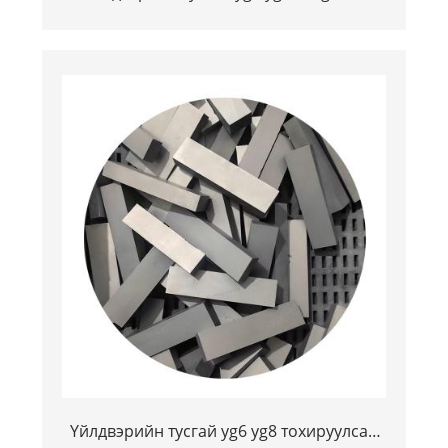
карбидын тууз
Үйлдвэрийн тусгай yg6 yg8 тохируулсан