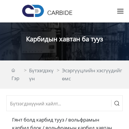
Карбидын хавтан ба тууз
Бүтээгдэхү
Эсэргүүцлийн хэсгүүдийг
Гэр
үн
өмс
Гянт болд карбид тууз / вольфрамын
карбид блок / вольфрамын карбид хавтан