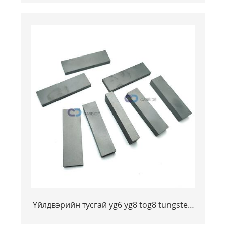
бүхий карбиден
Үйлдвэрийн тусгай yg6 yg8 tog8 tungsten
Coppide Carbide хавтгай ба хавтан /