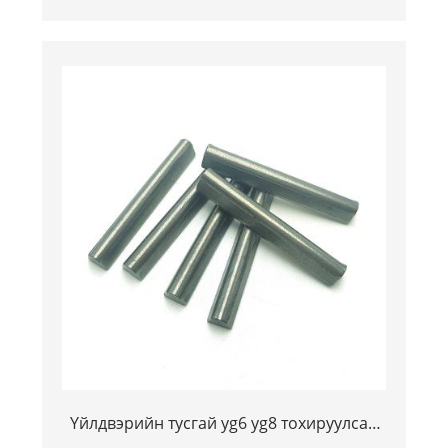
хоосон хоосон хоосон хоосон хуудас
Үйлдвэрийн тусгай yg6 yg8 тохируулсан