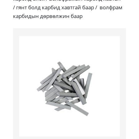
/ гянт болд карбид хавтгай баар / волфрам
карбидын дөрвөлжин баар