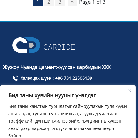
1
2
3
»
Page 1 of 3
Жужоу Чуандэ цементжүүлсэн карбидын ХХК
Хэлэлцэх шүээ：+86 731 22506139
Утас：+86 13786352688
Бид таны хувийн нууцыг үнэлдэг
info@cdcarbide.com
Бид таны хайлтын туршлагыг сайжруулахын тулд күүки
НэмэхЖужоу хот, Тянюань дүүрэг, Тайшаны зам, Олон
ашигладаг, хувийн сурталчилгаа, агуулгад үйлчилж,
улсын оюутны анхдагчдын цэцэрлэгт хүрээлэн, 215, 1-р
траффикийг дүн шинжилгээ хийх. "Бүгдийг нь хүлээн
байр
авах" дээр дарахад та күүки ашиглахыг зөвшөөрч
байна.