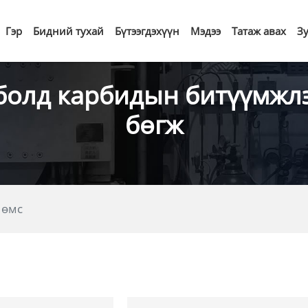
Гэр
Бидний тухай
Бүтээгдэхүүн
Мэдээ
Татаж авах
З
 болд карбидын битүүмжл
бөгж
 өмс