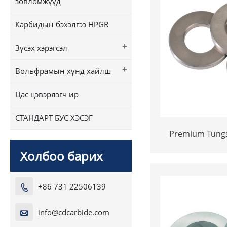
зөвлөмжүүд
Карбидын бэхэлгээ HPGR
+
Зүсэх хэрэгсэл
+
Вольфрамын хүнд хайлш
Цас цэвэрлэгч ир
СТАНДАРТ БУС ХЭСЭГ
Premium Tungs
Faces Mechanic
Холбоо барих
Pumps &
+86 731 22506139

info@cdcarbide.com
