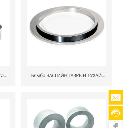
сан
Бямба ЗАСГИЙН ГАЗРЫН ТУХАЙ
n
ХУУДИЙН ҮНЭГҮЙ ҮНЭГҮЙ ҮНЭГҮЙ
ilts
КАРПЕРИЙН МЕГИКИЙН ТУХАЙ