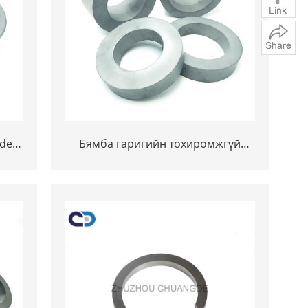
ide
Бямба гаригийн тохиромжгүй
өрсөлдөх чадвартай үнэ Tungsten
Carbide нь хэсэг хэсгүүд өмсдөг