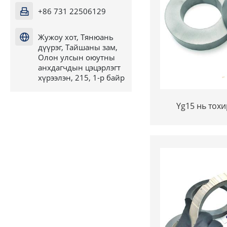
+86 731 22506129

Жужоу хот, Тянюань

дүүрэг, Тайшаны зам,
Олон улсын оюутны
анхдагчдын цэцэрлэгт
хүрээлэн, 215, 1-р байр
Yg15 нь тох
чанартай tu
Closebide хоос