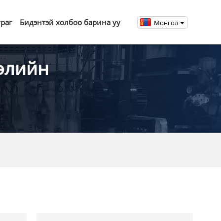
ураг
Бидэнтэй холбоо барина уу
Монгол
элийн