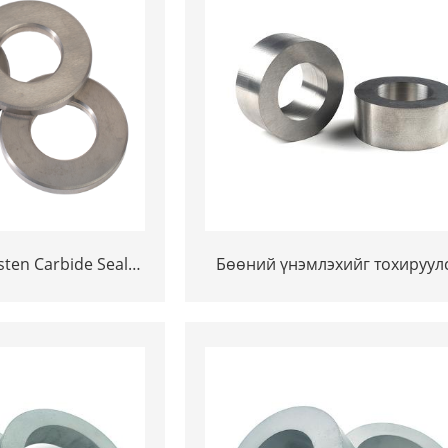
ten Carbide Seal
Бөөний үнэмлэхийг тохируул
al Seal Ring for
өрсөлдөөнтэй үнэ Tungste
 Industry
Carbide Carbide Coilice Coil Co
бөгж - 副本