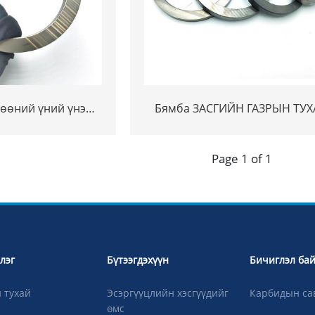
өөний үний үнэ
Бямба ЗАСГИЙН ГАЗРЫН ТУ
ADIA-ийн үнэ K20-
ХУУДИЙН ҮНЭГҮЙ ҮНЭГҮЙ ҮН
чанарын өндөр
КАРПЕРИЙН МЕГИКИЙН ТУХ
Page 1 of 1
тгэвий Кок-ийн
ханикад нарийн
дэглэх
лэг
Бүтээгдэхүүн
Бичиглэл ба
 тухай
Эсэргүүцлийн хэсгүүдийг
Карбидын са
өмс