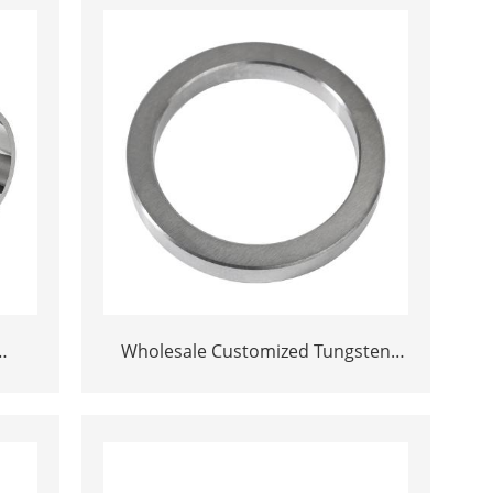
Wholesale Customized Tungsten
urer
Carbide Seal Rings