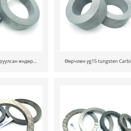
ируулсан өндөр
Өөрчлөн yg15 tungsten Carb
ngsten Carbide
Counds Rings өмссөн
он цагираг өмсдөг