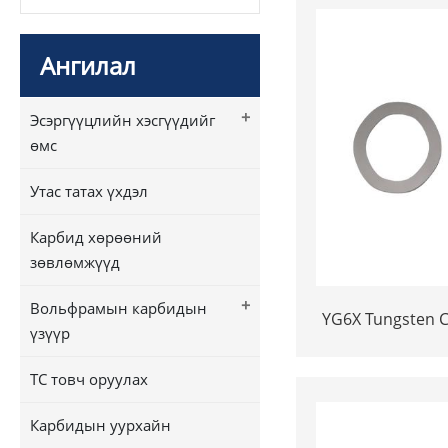
Ангилал
+
Эсэргүүцлийн хэсгүүдийг
өмс
Утас татах үхдэл
Карбид хөрөөний
зөвлөмжүүд
+
Вольфрамын карбидын
YG6X Tungsten C
үзүүр
| Custom 
TC товч оруулах
Карбидын уурхайн