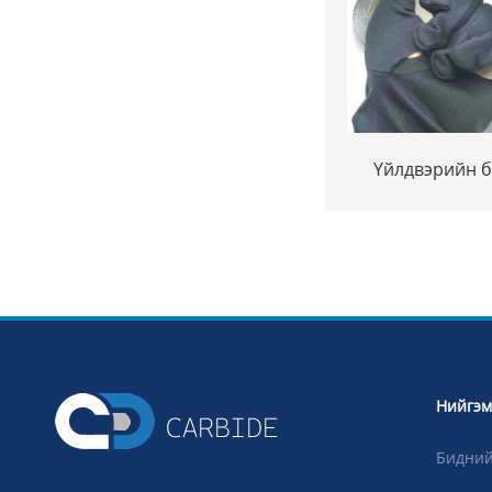
Үйлдвэрийн б
CADIA-ийн үнэ C
K40 өндөр 
чанартай Тэ
кертеидыг ме
тэм
Нийгэм
Бидний