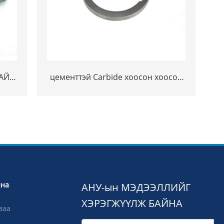
ХАЙ
цементтэй Carbide хоосон хоосон
ЭГҮЙ
зайд хүйтэн гулсмал Carbide
АЙ
Carbide coping бөгж
йна
АНУ-ын МЭДЭЭЛЛИЙГ
ХЭРЭГЖҮҮЛЖ БАЙНА
ваа