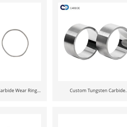
arbide Wear Rings
Custom Tungsten Carbide
Non-Standard
Mechanical Seal Rings Manufact
| Zhuzhou Chuangde