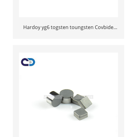
Hardoy yg6 togsten toungsten Covbide
Covbide товчлуурууд