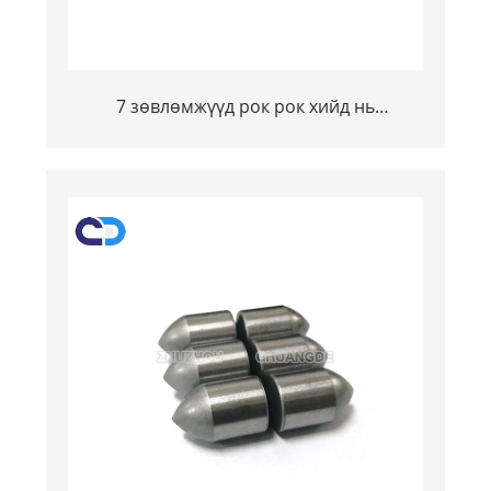
7 зөвлөмжүүд рок рок хийд нь
үйлдвэрлэгч олборлосон уурхайн
цементен цементүүд