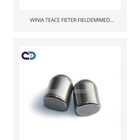
WINIA TEACE FIETER FIELDEMIMED
COMPERED TENGSTEN CORBINE CORBIDE
товчлуурын шүдний зөвлөмжүүд