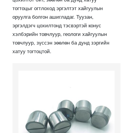
тогтоцыг огтлоход эргэлтэт хайгуулын
оруулга болгон ашигладаг. Туузан,
эргэлдэгч цохилтонд тэсвэртэй конус
хэлбэрийн товчлуур, геологи хайгуулын
товчлуур, зүссэн зөөлөн ба дунд зэргийн
хатуу тогтоцтой.