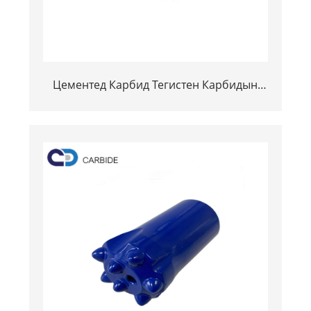
Цементед Карбид Тегистен Карбидын
товчлуурын товчлуурууд YG11C-ийн
хэмжээтэй