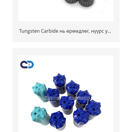
Tungsten Carbide нь өрөмдлөг, нүүрс уул
уурхайн үйлдвэрлэлийн зориулалттай
тэсвэртэй товчлуурыг өмсдөг