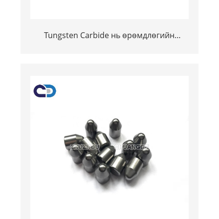
Tungsten Carbide нь өрөмдлөгийн
талаар зөвлөгөө өгдөг