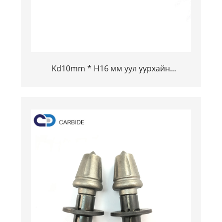
Kd10mm * H16 мм уул уурхайн
Технентийн Тонпстен Карбидын
товчлуурууд нь өндөр тэсвэртэй хүч
чадалтай