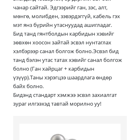
чанар сайтай. Эдгээрийг ган, зэс, алт,
мөнгө, молибден, зэвэрдэггүй, кабель гэх
мэт янз бүрийн утаснуудад ашигладаг.
Бид танд гянтболдын карбидын хэвийг
зөвхөн хоосон зайтай эсвэл нунтаглах
хэлбэрээр санал болгож болно.Эсвэл бид
танд бэлэн утас татах хэвийг санал болгож
болно (Ган хайрцаг + карбидын
үзүүр).Таны хэрэгцээ шаардлага өндөр
байх болно.
Бидэнд стандарт хэмжээ эсвэл захиалгат
зураг илгээхэд тавтай морилно уу!