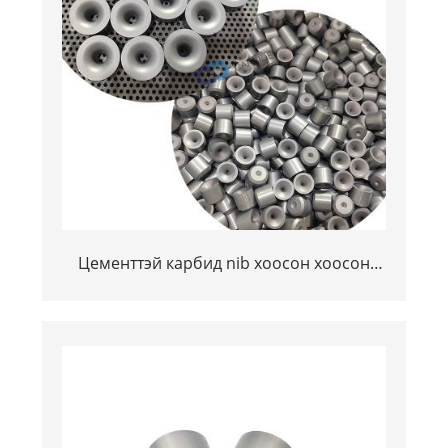
Цементтэй карбид nib хоосон хоосон
хуудас нүүрс, утас, утас, хоолой, бааранд
үхэх