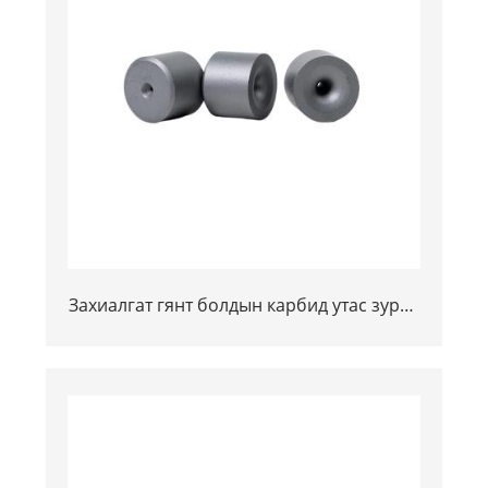
Захиалгат гянт болдын карбид утас зурах
Die хоосон зай (Nibs) | CD карбид