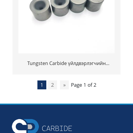
Tungsten Carbide үйлдвэрлэгчийн
үйлдвэрлэгчийн цементтэй Coundide
Wire File TC TC-ийн өнгөлгөө нь үхсэн
1
2
»
Page 1 of 2
nibs нь үхсэн - 副本