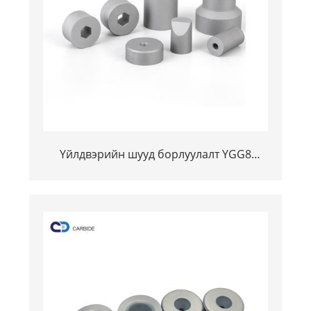
Үйлдвэрийн шууд борлуулалт YGG8
Тэнгстин Crape Carbshine
moldрөмбөгийн машины цеменний
загвар нь хурц эслэлийн хувцас
гарчгийн үйлдвэрлэлийн газраа болжээ