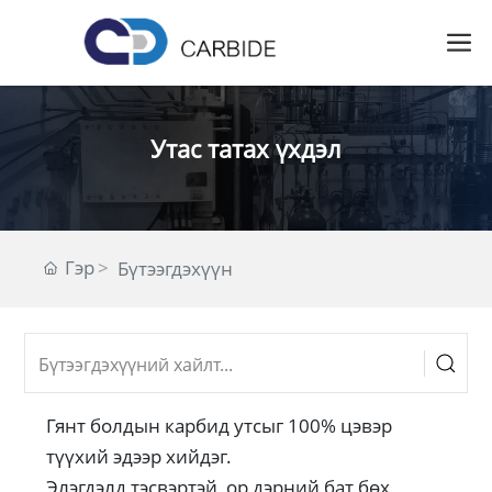
Утас татах үхдэл
Гэр
Бүтээгдэхүүн
Гянт болдын карбид утсыг 100% цэвэр
түүхий эдээр хийдэг.
Элэгдэлд тэсвэртэй, ор дэрний бат бөх