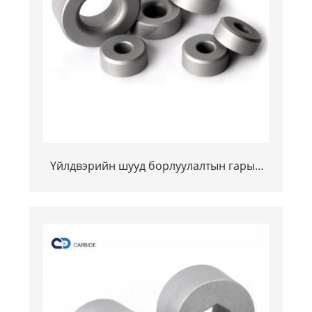
Үйлдвэрийн шууд борлуулалтын гарын
цай нь өнгөлсөн хоосон Тонгрнотын
керредийн гуужөнний гөлгөрийн гашуун
зураг авалт