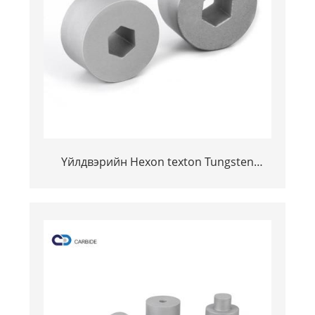
Үйлдвэрийн Hexon texton Tungsten
Coundse Coppide Coreword Prether
Pretock Prolock For