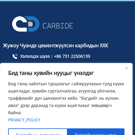
Жужоу Чуандэ цементжүүлсэн карбидын ХХК
Хэлэлцэх шүээ：+86 731 22506139
Утас：+86 13786352688
Бид таны хувийн нууцыг үнэлдэг
info@cdcarbide.com
Бид таны хайлтын туршлагыг сайжруулахын тулд күүки
НэмэхЖужоу хот, Тянюань дүүрэг, Тайшаны зам, Олон
ашигладаг, хувийн сурталчилгаа, агуулгад үйлчилж,
улсын оюутны анхдагчдын цэцэрлэгт хүрээлэн, 215, 1-р
траффикийг дүн шинжилгээ хийх. "Бүгдийг нь хүлээн
байр
авах" дээр дарахад та күүки ашиглахыг зөвшөөрч
байна.
PRIVACY_POLICY
Зохитвшрал ：Жужоу Чуандэ цементжүүлсэн карбидын
ХХК
Sitemap
XML
Privacy policy
Бүгдийг нь татгалзах
Бүгдийг хүлээн авах