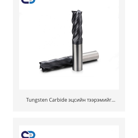
Tungsten Carbide эцсийн тээрэмийг
таслахад зориулагдсан