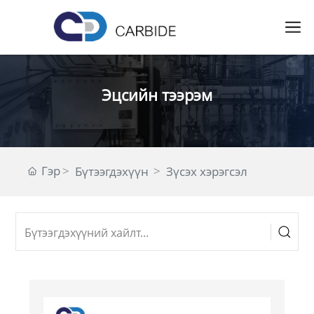
Эцсийн тээрэм
Гэр
Бүтээгдэхүүн
Зүсэх хэрэгсэл