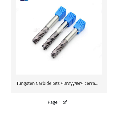
Tungsten Carbide bits чиглүүлэгч cerrame
cerry certing bithing bithing charks clcking
cliping clips cliss cnc тээрэм
Page 1 of 1