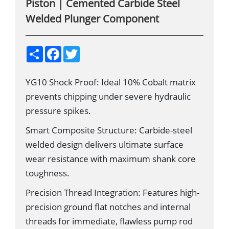
Piston | Cemented Carbide Steel
Welded Plunger Component
S
F
T
h
a
w
a
c
i
r
e
t
YG10 Shock Proof: Ideal 10% Cobalt matrix
e
b
t
o
e
prevents chipping under severe hydraulic
o
r
k
pressure spikes.
Smart Composite Structure: Carbide-steel
welded design delivers ultimate surface
wear resistance with maximum shank core
toughness.
Precision Thread Integration: Features high-
precision ground flat notches and internal
threads for immediate, flawless pump rod