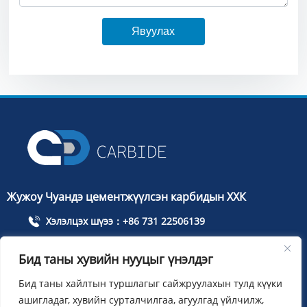
Явуулах
Жужоу Чуандэ цементжүүлсэн карбидын ХХК
Хэлэлцэх шүээ：+86 731 22506139
Утас：+86 13786352688
Бид таны хувийн нууцыг үнэлдэг
info@cdcarbide.com
Бид таны хайлтын туршлагыг сайжруулахын тулд күүки
НэмэхЖужоу хот, Тянюань дүүрэг, Тайшаны зам, Олон
ашигладаг, хувийн сурталчилгаа, агуулгад үйлчилж,
улсын оюутны анхдагчдын цэцэрлэгт хүрээлэн, 215, 1-р