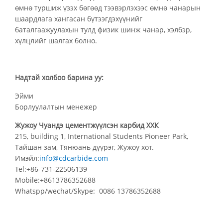
өмнө туршиж үзэх бөгөөд тээвэрлэхээс өмнө чанарын
шаардлага хангасан бүтээгдэхүүнийг
баталгаажуулахын тулд физик шинж чанар, хэлбэр,
хүлцлийг шалгах болно.
Надтай холбоо барина уу:
Эйми
Борлуулалтын менежер
Жужоу Чуандэ цементжүүлсэн карбид ХХК
215, building 1, International Students Pioneer Park,
Тайшан зам, Тянюань дүүрэг, Жужоу хот.
Имэйл:
info@cdcarbide.com
Tel:+86-731-22506139
Mobile:+8613786352688
Whatspp/wechat/Skype: 0086 13786352688