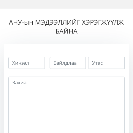
Corrosive Nickel
Bonded Carbide
Piston for High
АНУ-ын МЭДЭЭЛЛИЙГ ХЭРЭГЖҮҮЛЖ
Pressure
БАЙНА
Chemical
Metering Pump