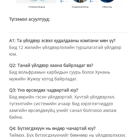
Түгээмэл асуултууд:
А1: Та үйлдвэр эсвэл худалдааны компани мөн үү?
Бид 12 жилийн үйлдвэрлэлийн туршлагатай үйлдвэр
юм.
Q2: Танай үйлдвэр хаана байрладаг вэ?
Бид вольфрамын карбидын суурь болох Хунань
мужийн Жужоу хотод байрладаг.
Q3: Үнэ өрсөлдөх чадвартай юу?
Бид өөрийн гэсэн үйлдвэртэй. Хүчтэй үйлдвэрлэл,
түгээлтийн системийн ачаар бид хэрэглэгчиддээ
хамгийн өрсөлдөхүйц үнийг санал болгохоо амлаж
байна.
Q4: Бүтээгдэхүүн нь өндөр чанартай юу?
Тиймээ. Бүх бүтээгдэхүүнийг бөөнөөр нь үйлдвэрлэхээс