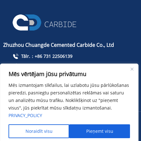
Zhuzhou Chuangde Cemented Carbide Co., Ltd
Tālr.：+86 731 22506139
Telefons：+86 13786352688
Mēs vērtējam jūsu privātumu
info@cdcarbide.com
Mēs izmantojam sīkfailus, lai uzlabotu jūsu pārlūkošanas
Pievienot215, ēka 1, Starptautisko studentu pionieru
parks, Taishan Road, Tianyuan rajons, Džudžou pilsēta
pieredzi, pasniegtu personalizētas reklāmas vai saturu
un analizētu mūsu trafiku. Noklikšķinot uz "pieņemt
visus", jūs piekrītat mūsu sīkdatņu izmantošanai.
PRIVACY_POLICY
Autortiesības ：Zhuzhou Chuangde Cemented Carbide Co.,
Ltd
Sitemap
XML
Privacy policy
Noraidīt visu
Pieņemt visu