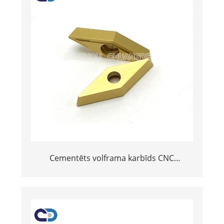
Cementēts volframa karbīds CNC
pagrieziena ieliktņi apstrādes rīkiem