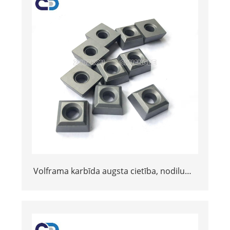
Volframa karbīda augsta cietība, nodilums
izturīgs kvadrātveida ieliktņi akmens
griešanas mašīnai