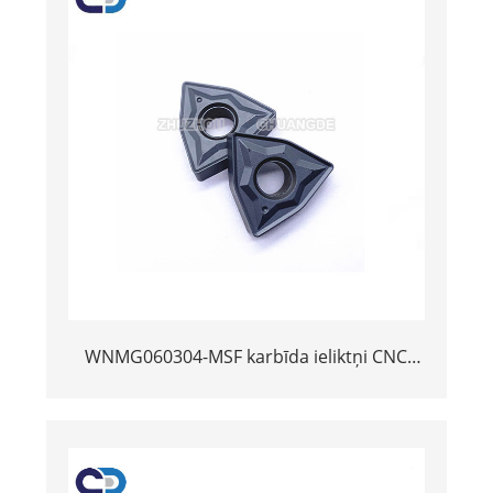
WNMG060304-MSF karbīda ieliktņi CNC
Cutter PVD pārklājums