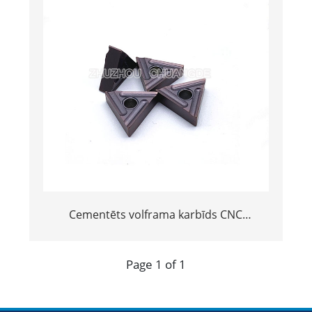
Cementēts volframa karbīds CNC
pagrieziena ieliktņi griešanas
instrumentiem
Page 1 of 1