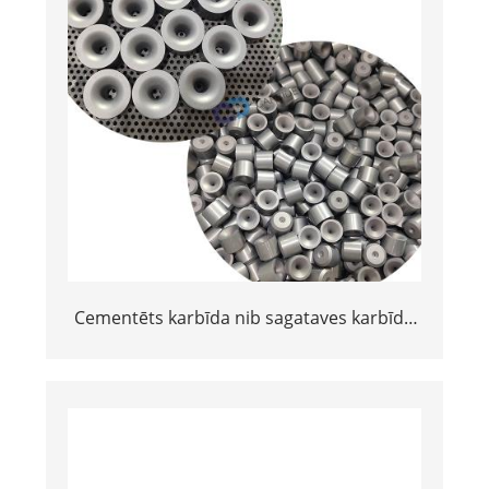
Cementēts karbīda nib sagataves karbīda
zīmēšana stieņa, stieples, caurules un
stieņa gadījumā