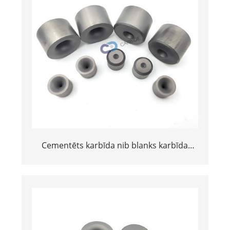
Cementēts karbīda nib blanks karbīda
zīmējums Die stiepļu rūpniecībai