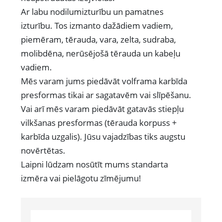
Ar labu nodilumizturību un pamatnes
izturību. Tos izmanto dažādiem vadiem,
piemēram, tērauda, ​​vara, zelta, sudraba,
molibdēna, nerūsējošā tērauda un kabeļu
vadiem.
Mēs varam jums piedāvāt volframa karbīda
presformas tikai ar sagatavēm vai slīpēšanu.
Vai arī mēs varam piedāvāt gatavās stiepļu
vilkšanas presformas (tērauda korpuss +
karbīda uzgalis). Jūsu vajadzības tiks augstu
novērtētas.
Laipni lūdzam nosūtīt mums standarta
izmēra vai pielāgotu zīmējumu!