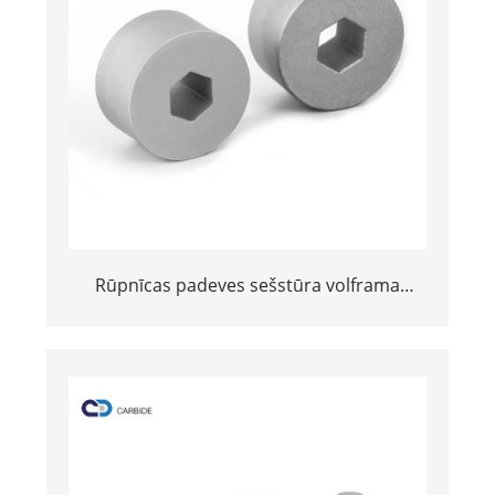
Rūpnīcas padeves sešstūra volframa
karbīda serdes stieples
zīmēšana/pelējums tēraudam