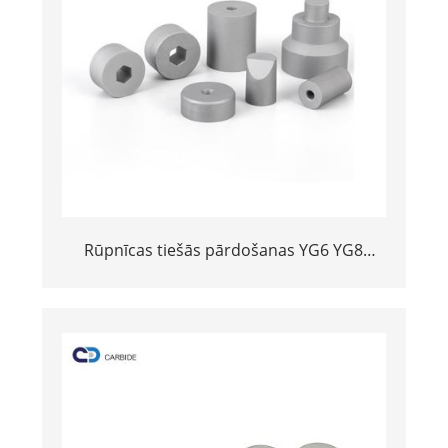
Rūpnīcas tiešās pārdošanas YG6 YG8
volframa karbīda pelējuma cementēta
karbīda zīmēšana mirst stiepļu rūpniecībai