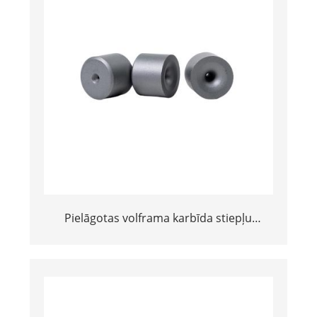
Pielāgotas volframa karbīda stiepļu
vilkšanas sagataves (nibs) | CD karbīds