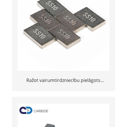
Ražot vairumtirdzniecību pielāgots
20*12*3 vai 15*10*5 volframa karbīda
SS10 padomi akmens griešanai