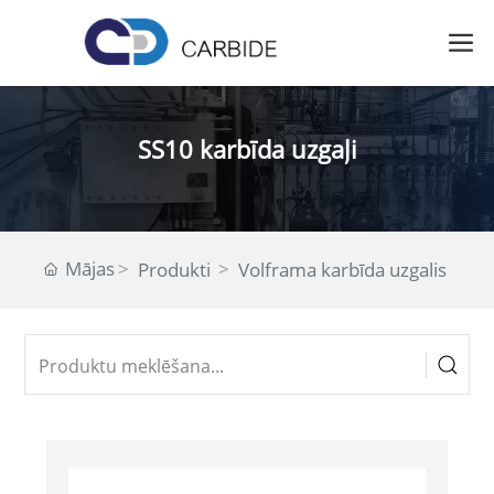
SS10 karbīda uzgaļi
Mājas
Produkti
Volframa karbīda uzgalis