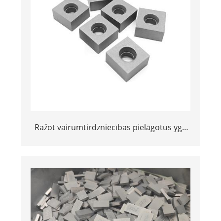
Ražot vairumtirdzniecības pielāgotus yg6
yg8 volframa karbīda SS10 padomus
akmens griešanai