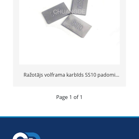
Ražotājs volframa karbīds SS10 padomi
akmens griešanas instrumentu daļās
Page 1 of 1