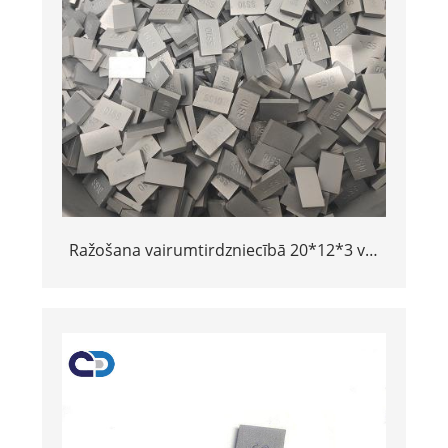
Ražošana vairumtirdzniecībā 20*12*3 vai
15*10*5 volframa karbīda SS10 padomi
akmens griešanai