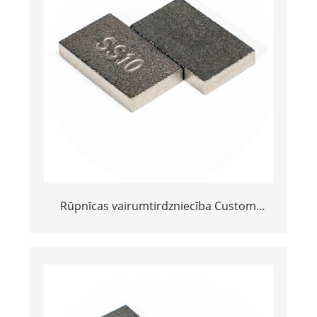
Rūpnīcas vairumtirdzniecība Custom
20*12*3 vai 15*10*5 volframa karbīda
SS10 padomi akmens griešanai