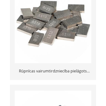
Rūpnīcas vairumtirdzniecība pielāgots
yg8c yg11c 20*12*3 vai 15*10*5 volframa
karbīds SS10 Padomi akmens griešanai