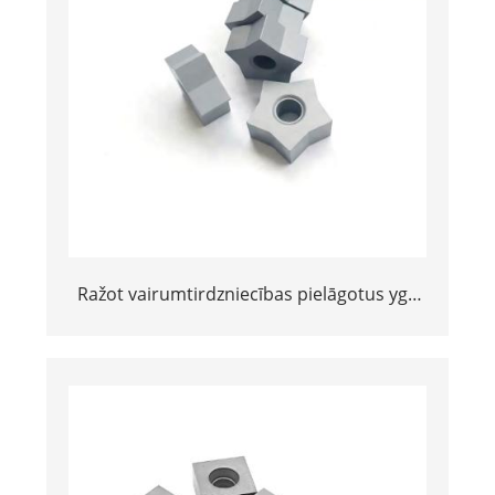
Ražot vairumtirdzniecības pielāgotus yg6
yg8 volframa karbīda SS10 padomus
akmens griešanai