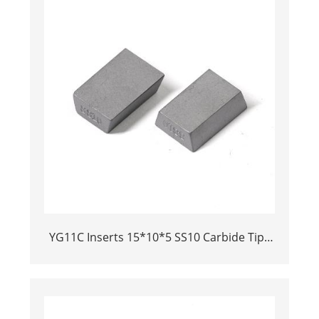
YG11C Inserts 15*10*5 SS10 Carbide Tips
for Stone Cutting | High-Durability