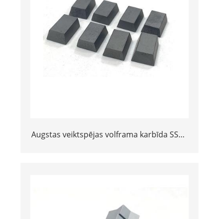
Augstas veiktspējas volframa karbīda SS10
padomi 5*10*15 mm izmēri
akmens/marmora akmenim un
kaļķakmens griešanai