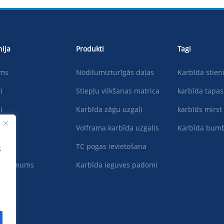
ija
Produkti
Tagi
ums
Nodilumizturīgās daļas
Karbīda stien
i
Stiepļu vilkšanas matrica
karbīda tapas
i
Karbīda zāģu uzgaļi
karbīds mirst
lādēt
Volframa karbīda uzgalis
Karbīda bum
ēls
TC pogas ievietošana
s
es ar mums
Karbīda ieguves padomi