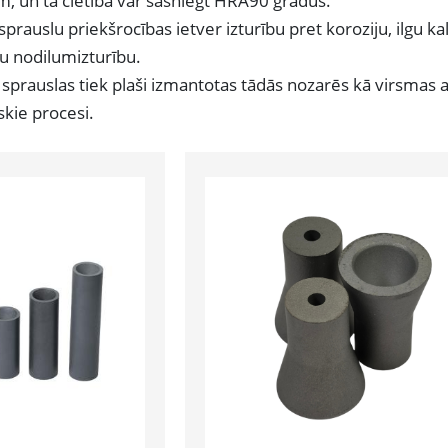
, un tā cietība var sasniegt HRA90 grādus.
rauslu priekšrocības ietver izturību pret koroziju, ilgu kal
mu nodilumizturību.
prauslas tiek plaši izmantotas tādās nozarēs kā virsmas a
skie procesi.