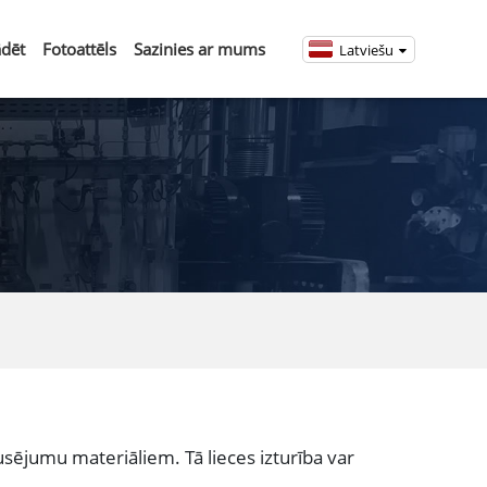
ādēt
Fotoattēls
Sazinies ar mums
Latviešu
sējumu materiāliem. Tā lieces izturība var