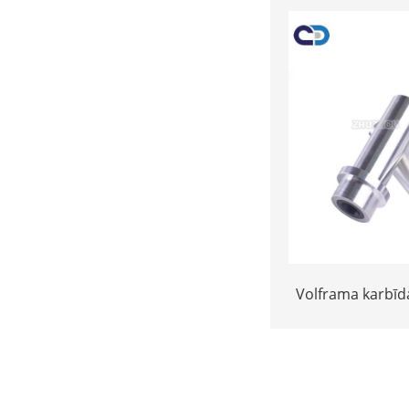
Volframa karbīd
izturība Spridz
iekšējo cau