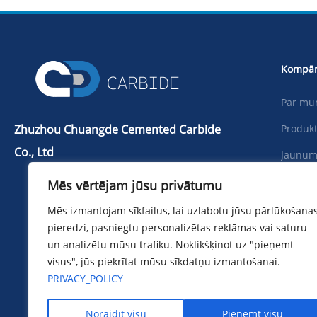
Kompān
Par m
Zhuzhou Chuangde Cemented Carbide
Produkt
Co., Ltd
Jaunum
Tālr.：+86 731 22506139
Lejupie
Mēs vērtējam jūsu privātumu
Telefons：+86 13786352688
Fotoatt
Mēs izmantojam sīkfailus, lai uzlabotu jūsu pārlūkošana
info@cdcarbide.com
pieredzi, pasniegtu personalizētas reklāmas vai saturu
Sazini
Pievienot215, ēka 1, Starptautisko
un analizētu mūsu trafiku. Noklikšķinot uz "pieņemt
studentu pionieru parks, Taishan Road,
visus", jūs piekrītat mūsu sīkdatņu izmantošanai.
Tianyuan rajons, Džudžou pilsēta
PRIVACY_POLICY
Noraidīt visu
Pieņemt visu