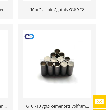
ted
Rūpnīcas pielāgotais YG6 YG8
e
nodiluma izturība ciets sakausējuma
smilšu akmeņošanās sprauslas
volframa karbīda sprauslu ražotājs -
副本
ens
G10 k10 yg6x cementēts volframa