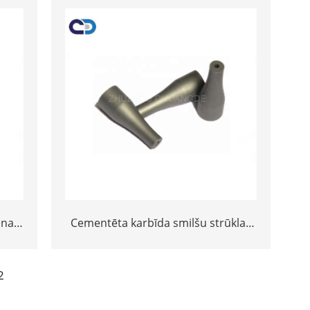
ena
Cementēta karbīda smilšu strūklas
rves
degvielas smidzināšanas sprausla
as
yg6 smidzināšanas sprausla
2