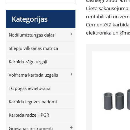
sasniegt 2300 N/mm
Cietā sakausējuma sp
rentabilitāti un ze
Kategorijas
Cementētā karbīda s
elektronika un ķīmi
+
Nodilumizturīgās daļas
Stiepļu vilkšanas matrica
Karbīda zāģu uzgaļi
+
Volframa karbīda uzgalis
TC pogas ievietošana
Karbīda ieguves padomi
Karbīda radze HPGR
+
Griešanas instrumenti