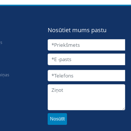
Nosūtiet mums pastu
is
biņas
Nosūtīt