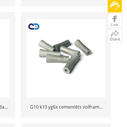
uma
karbīds pielāgota sprausla smilšu
strūklai
da
G10 k10 yg6x cementēts volframa
as
karbīds pielāgota sprausla smilšu
strūklai