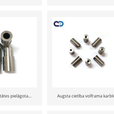
a cieta sakausējuma
jetas sprauslas ar labu nodil
sprauslas volframa
izturību un ilgu mūžu
uslas ražotājs
tātes pielāgota
Augsta cietība volframa karbī
da smidzināšanas
sprauslas nodiluma pretestīb
ausla
daļas