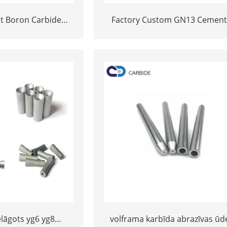
t Boron Carbide
Factory Custom GN13 Cemen
 for Slurry & Shot
Carbide Sandblasting Nozzl
Factory Price
lāgots yg6 yg8
volframa karbīda abrazīvas ūd