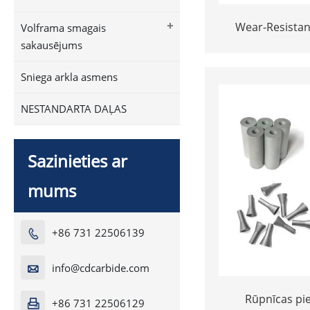
+
Wear-Resistan
Volframa smagais
Blasting Nozzles
sakausējums
Blasting | 
Sniega arkla asmens
NESTANDARTA DAĻAS
Sazinieties ar
mums
+86 731 22506139

info@cdcarbide.com

Rūpnīcas pie
+86 731 22506129
