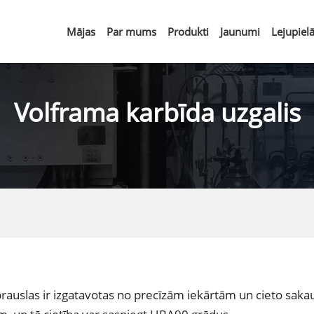
Mājas
Par mums
Produkti
Jaunumi
Lejupiel
Volframa karbīda uzgalis
rauslas ir izgatavotas no precīzām iekārtām un cieto sakau