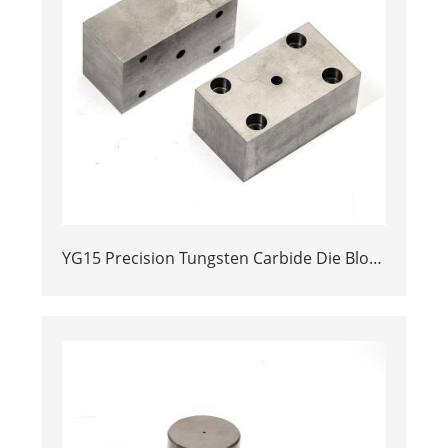
YG15 Precision Tungsten Carbide Die Block
| Rectamping Die Insert with
Counterbored Mounting Holes for Metal
Punching