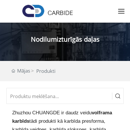
Nodilumizturīgās daļas
Mājas
Produkti
Zhuzhou CHUANGDE ir daudz veidu
volframa
karbīds
tādi produkti kā karbīda presforma,
karbīda veidnes, karbīda sloksnes, karbīda