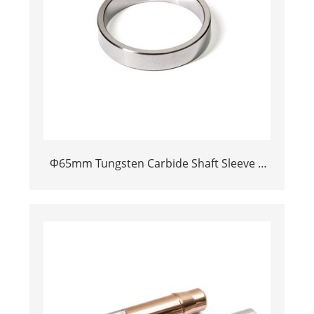
Φ65mm Tungsten Carbide Shaft Sleeve |
Precision Cemented Carbide Bushing Ring
for Industrial Centrifugal Pumps