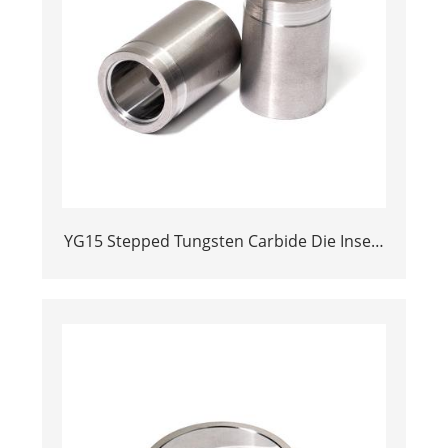
YG15 Stepped Tungsten Carbide Die Insert
| Precision Cemented Carbide Cold
Heading Core 24.38x17.76x36.58mm for
Fastener Forming