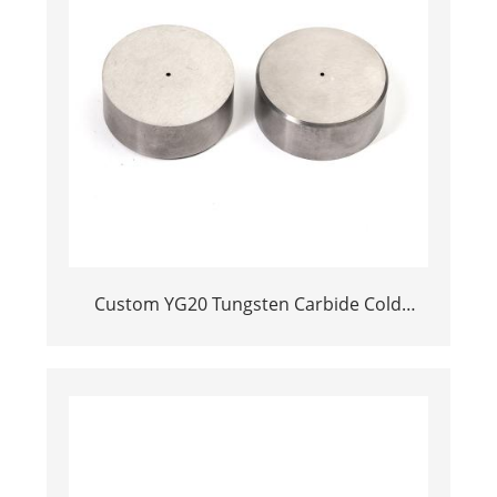
Custom YG20 Tungsten Carbide Cold
Heading Die Inserts | Cemented Carbide
Fastener Pellets & Nibs with Pilot Hole for
Bolt Nut Forging