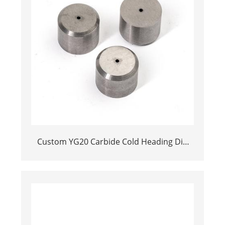
Custom YG20 Carbide Cold Heading Die
Inserts | Cemented Carbide Fastener
Pellets & Nibs with Pilot Hole for Bolt Nut
Forging