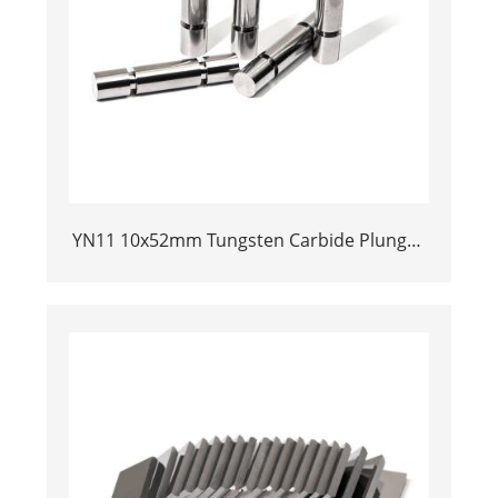
YN11 10x52mm Tungsten Carbide Plunger
| Anti-Corrosive Nickel Bonded Carbide
Piston for High Pressure Chemical
Metering Pump