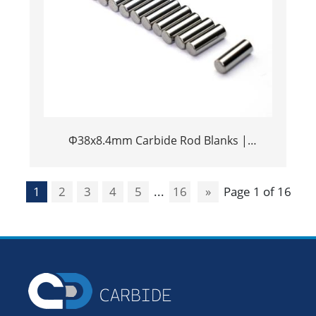
Φ38x8.4mm Carbide Rod Blanks |
Tungsten Round Discs Manufacturer
1
2
3
4
5
...
16
»
Page 1 of 16