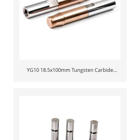
YG10 18.5x100mm Tungsten Carbide
Plunger | High Pressure Mud Pump Piston
| Cemented Carbide Steel Welded Plunger
Component