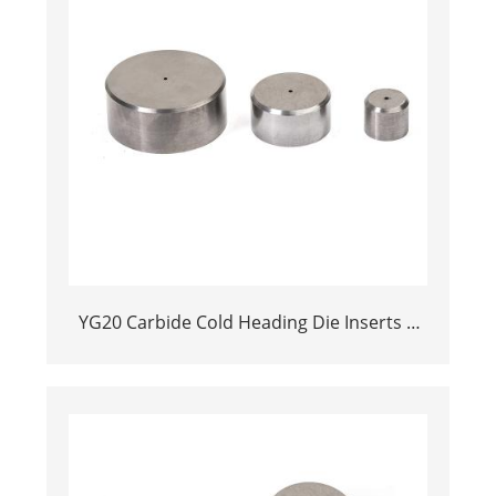
YG20 Carbide Cold Heading Die Inserts |
Cemented Carbide Fastener Pellets & Nibs
with Pilot Hole for Bolt Nut Forging