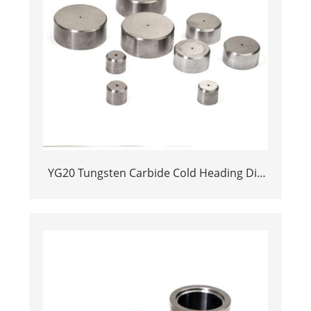
YG20 Tungsten Carbide Cold Heading Die
Inserts | Cemented Carbide Fastener
Pellets & Nibs with Pilot Hole for Bolt Nut
Forging