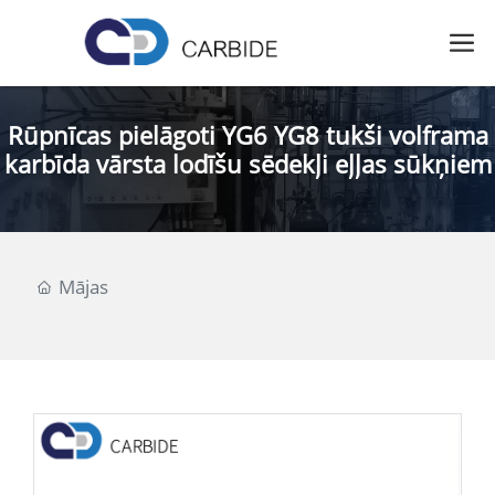
Rūpnīcas pielāgoti YG6 YG8 tukši volframa
karbīda vārsta lodīšu sēdekļi eļļas sūkņiem
Mājas