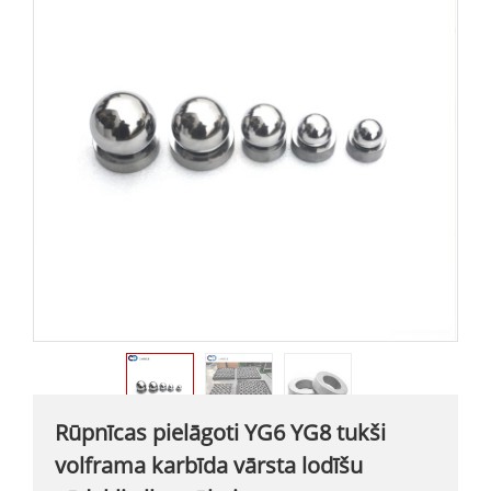
Rūpnīcas pielāgoti YG6 YG8 tukši
volframa karbīda vārsta lodīšu