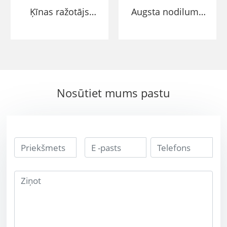
Ķīnas ražotājs
Augsta nodiluma
volframa karbīda
izturīga ražotājs,
bumbiņas
kas nav
slīpēšana
magnētisks
volframa lodīšu
volframa karbīda
gultņa bumba
bumba
Nosūtiet mums pastu