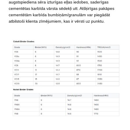
augstspiediena sēra izturīgas eļļas iedobes, saderīgas 
cementētas karbīda vārsta sēdekļi utt. Atšķirīgas pakāpes 
cementētām karbīda bumbiņām/granulām var piegādāt 
atbilstoši klienta zīmējumiem, kas ir vērsti uz punktu.