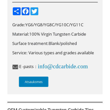
S
F
T
h
a
w
a
c
i
r
e
t
Grade:YG6/YG8/YG8C/YG10C/YG11C
e
b
t
o
e
o
r
Material:100% Virgin Tungsten Carbide
k
Surface treatment:Blank/polished
Service: Various types and grades available
info@cdcarbide.com
E -pasts：
Atsauksmes