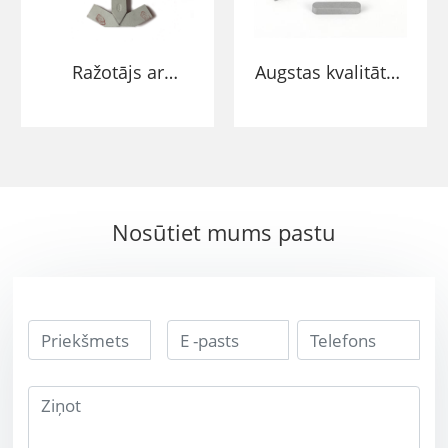
Ražotājs ar
Augstas kvalitātes
augstu nodilumu
K10 K20 K30
izturīgs volframa
cementēti karbīda
karbīda
metināšanas
metināšanas
padomi YT15
ieliktņi
BROZED CUTER
Nosūtiet mums pastu
INSERT YG6 YG8
Lodēšanas
volframa karbīda
cietlodēšanas
gals