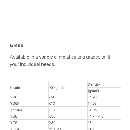
Grede:
Available in a variety of metal cutting grades to fit
your individual needs.
Density
Hard
Grade
ISO grade
(g/cm3)
(HRA
YG6
K20
14.95
91
YG6X
K10
14.95
92
YKM6A
K10
14.95
92.5
YG8
K30
14.7-14.8
90
YT5
P30
13
90.8
YT14
P10-20
11.5
91.5