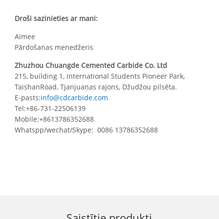
Droši sazinieties ar mani:
Aimee
Pārdošanas menedžeris
Zhuzhou Chuangde Cemented Carbide Co. Ltd
215, building 1, International Students Pioneer Park,
TaishanRoad, Tjanjuaņas rajons, Džudžou pilsēta.
E-pasts:
info@cdcarbide.com
Tel:+86-731-22506139
Mobile:+8613786352688
Whatspp/wechat/Skype: 0086 13786352688
Saistītie produkti