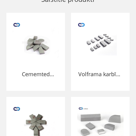
Cememted
Volframa karbīda
volframa karbīda
cietlodēšanas
griešanas padomi
ieliktņi
metināšanai uz
asmeņiem