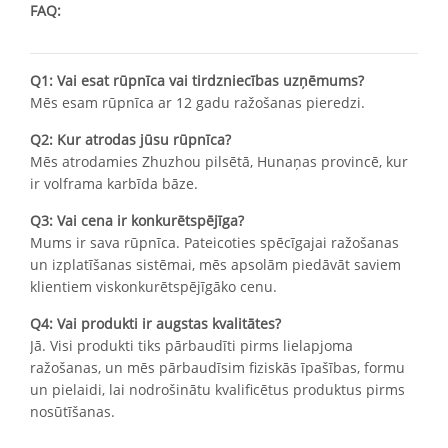
FAQ:
Q1: Vai esat rūpnīca vai tirdzniecības uzņēmums?
Mēs esam rūpnīca ar 12 gadu ražošanas pieredzi.
Q2: Kur atrodas jūsu rūpnīca?
Mēs atrodamies Zhuzhou pilsētā, Hunaņas provincē, kur
ir volframa karbīda bāze.
Q3: Vai cena ir konkurētspējīga?
Mums ir sava rūpnīca. Pateicoties spēcīgajai ražošanas
un izplatīšanas sistēmai, mēs apsolām piedāvāt saviem
klientiem viskonkurētspējīgāko cenu.
Q4: Vai produkti ir augstas kvalitātes?
Jā. Visi produkti tiks pārbaudīti pirms lielapjoma
ražošanas, un mēs pārbaudīsim fiziskās īpašības, formu
un pielaidi, lai nodrošinātu kvalificētus produktus pirms
nosūtīšanas.