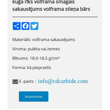
kuģa rīks volframa smagais
sakausējums volframa stieņa bārs
S
F
T
h
a
w
a
c
i
r
e
t
Materiāls: volframa sakausējums
e
b
t
o
e
o
r
Virsma: pulēta vai zemes
k
Blīvums: 18,0-18,5 g/cm³
Forma: kā pieprasīts
info@cdcarbide.com
E -pasts：
Atsauksmes