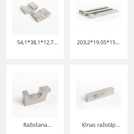
54,1*38,1*12,7
203,2*19.05*15m
mm pulēta
m wnife volframa
virsmas smaga
sakausējuma
volframa
bikses bārs
sakausējuma
volframa smagie
metāla
sakausējuma
blokošanas
stieņi
stienis plaknes
kniedēšanai
Ražošana
Ķīnas ražotāji
95,25*25.4*47,75
piegādā pielāgotu