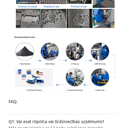
FAQ:
Q1: Vai esat rūpnīca vai tirdzniecības uzņēmums?
Mēs esam rūpnīca ar 12 gadu ražošanas pieredzi.