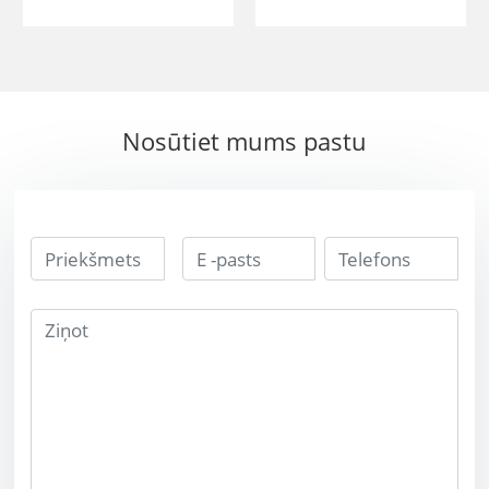
2mm augstas
izmēru
kvalitātes gaisa
101.6*25,4*15,87
kuģa rīka
5 mm volframa
sakausējuma
bucking bārs
Nosūtiet mums pastu
volframa bucking
bārs