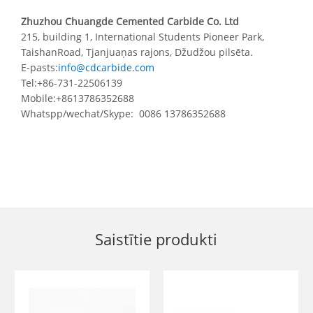
Zhuzhou Chuangde Cemented Carbide Co. Ltd
215, building 1, International Students Pioneer Park,
TaishanRoad, Tjanjuaņas rajons, Džudžou pilsēta.
E-pasts:
info@cdcarbide.com
Tel:+86-731-22506139
Mobile:+8613786352688
Whatspp/wechat/Skype: 0086 13786352688
Saistītie produkti