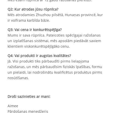
Q2: Kur atrodas jūsu rūpnīca?
Mēs atrodamies Zhuzhou pilsētā, Hunaņas provincē, kur
ir volframa karbīda bāze.
Q3: Vai cena ir konkurētspējīga?
Mums ir sava rūpnīca. Pateicoties spēcīgajai ražošanas
un izplatīšanas sistēmai, mēs apsolām piedāvāt saviem
klientiem viskonkurētspējīgāko cenu.
Q4: Vai produkti ir augstas kvalitātes?
Jā. Visi produkti tiks pārbaudīti pirms lielapjoma
ražošanas, un mēs pārbaudīsim fiziskās īpašības, formu
un pielaidi, lai nodrošinātu kvalificētus produktus pirms
nosūtīšanas.
Droši sazinieties ar mani:
Aimee
Pārdošanas menedžeris