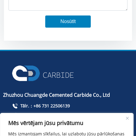
Nosūtīt
Zhuzhou Chuangde Cemented Carbide Co., Ltd
Tālr.：+86 731 22506139
Telefons：+86 13786352688
Mēs vērtējam jūsu privātumu
info@cdcarbide.com
Mēs izmantojam sīkfailus, lai uzlabotu jūsu pārlūkošanas
Pievienot215, ēka 1, Starptautisko studentu pionieru