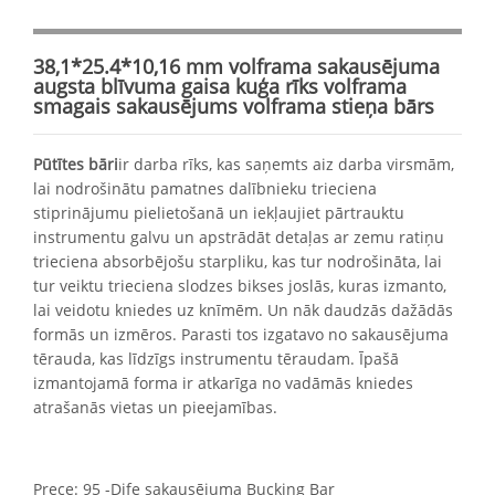
38,1*25.4*10,16 mm volframa sakausējuma
augsta blīvuma gaisa kuģa rīks volframa
smagais sakausējums volframa stieņa bārs
Pūtītes bāri
ir darba rīks, kas saņemts aiz darba virsmām,
lai nodrošinātu pamatnes dalībnieku trieciena
stiprinājumu pielietošanā un iekļaujiet pārtrauktu
instrumentu galvu un apstrādāt detaļas ar zemu ratiņu
trieciena absorbējošu starpliku, kas tur nodrošināta, lai
tur veiktu trieciena slodzes bikses joslās, kuras izmanto,
lai veidotu kniedes uz knīmēm. Un nāk daudzās dažādās
formās un izmēros. Parasti tos izgatavo no sakausējuma
tērauda, ​​kas līdzīgs instrumentu tēraudam. Īpašā
izmantojamā forma ir atkarīga no vadāmās kniedes
atrašanās vietas un pieejamības.
Prece: 95 -Dife sakausējuma Bucking Bar