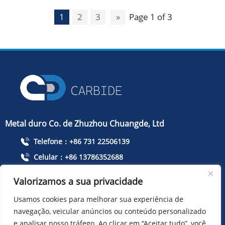
1
2
3
»
Page 1 of 3
Metal duro Co. de Zhuzhou Chuangde, Ltd
Telefone：+86 731 22506139
Celular：+86 13786352688
info@cdcarbide.com
Valorizamos a sua privacidade
Adicionar215, edifício 1, International Students Pioneer
Usamos cookies para melhorar sua experiência de
Park, Taishan Road, distrito de Tianyuan, cidade de
navegação, veicular anúncios ou conteúdo personalizado
Zhuzhou
e analisar nosso tráfego. Ao clicar em “Aceitar tudo”, você