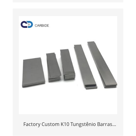
de areia de triturador VSI
Factory Custom K10 Tungstênio Barras
planas/placa/tira/folha/bloco