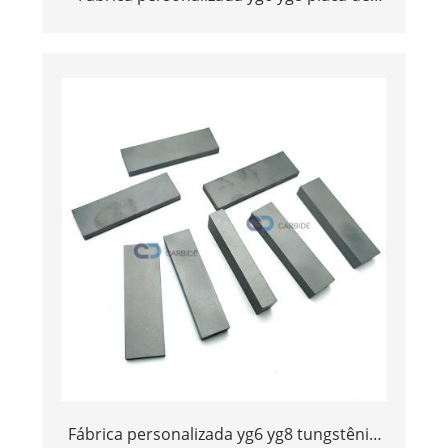
carboneto de tungstênio personalizada
com várias dimensões
Fábrica personalizada yg6 yg8 tungstênio