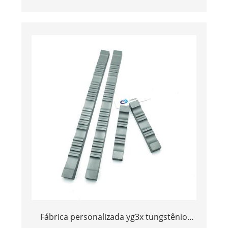
barras planas/placa/tira/folha/bloco
Fábrica personalizada yg3x tungstênio