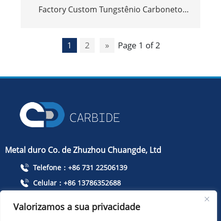
Factory Custom Tungstênio Carboneto
redondo Butrip Bropper Inserções e dicas
1
2
»
Page 1 of 2
Metal duro Co. de Zhuzhou Chuangde, Ltd
Telefone：+86 731 22506139
Celular：+86 13786352688
info@cdcarbide.com
Valorizamos a sua privacidade
Adicionar215, edifício 1, International Students Pioneer