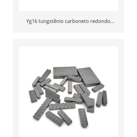
Yg16 tungstênio carboneto redondo
butrip tripper inserções e dicas para
mandíbula