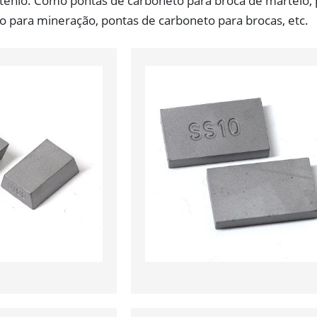
tênio. Como pontas de carboneto para broca de martelo, p
o para mineração, pontas de carboneto para brocas, etc.