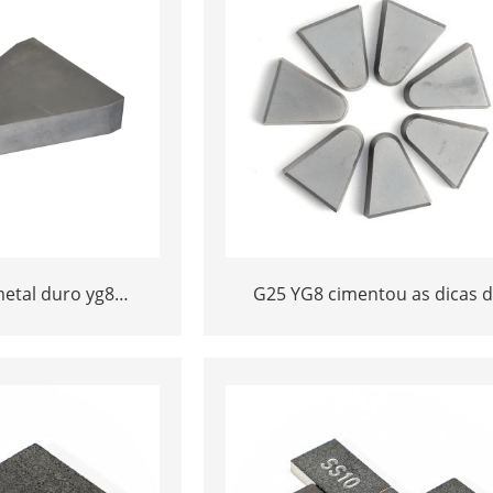
etal duro yg8
G25 YG8 cimentou as dicas 
alizadas
brasilão