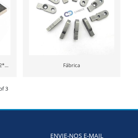
2*3
Fábrica
en
edra
of 3
ENVIE-NOS E-MAIL