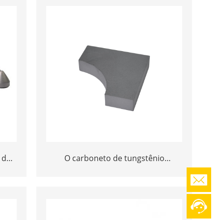
 de
O carboneto de tungstênio
 e
customizável do OEM derruba peças
da ferramenta elétrica