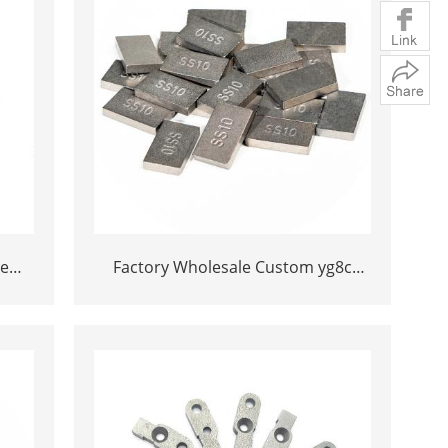
de
Factory Wholesale Custom yg8c
yg11c 20*12*3 ou 15*10*5 Tungsten
Carbonete SS10 Dicas para cortar
pedra