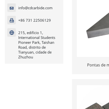
info@cdcarbide.com

+86 731 22506129

215, edifício 1,

International Students
Pioneer Park, Taishan
Road, distrito de
Tianyuan, cidade de
Zhuzhou
Pontas de m
person