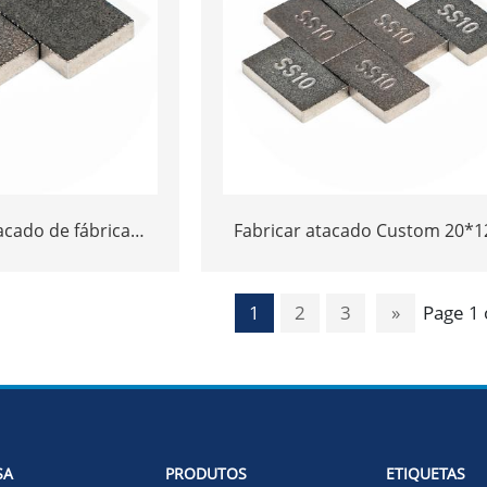
cado de fábrica
Fabricar atacado Custom 20*1
5*10*5 Dicas de
ou 15*10*5 Dicas de tungst
oneto SS10 para
carboneto SS10 para cortar p
1
2
3
»
Page 1 
r pedra
SA
PRODUTOS
ETIQUETAS