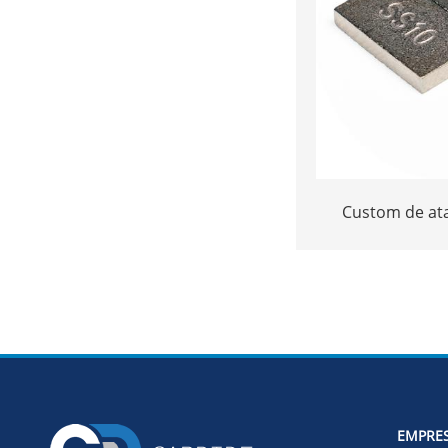
Custom de ata
20*12*3 ou 1
tungsten carb
corta
EMPRE