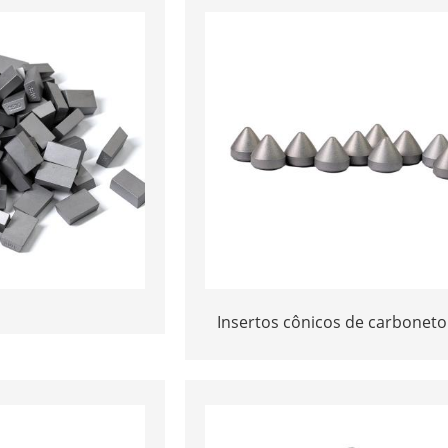
Insertos cônicos de carboneto
tungstênio para centros vivos
centros mortos (60°/90° ou
personalizados)