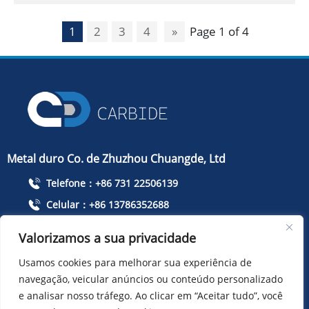
1
2
3
4
»
Page 1 of 4
Metal duro Co. de Zhuzhou Chuangde, Ltd
Telefone：+86 731 22506139
Celular：+86 13786352688
info@cdcarbide.com
Valorizamos a sua privacidade
Adicionar215, edifício 1, International Students Pioneer
Usamos cookies para melhorar sua experiência de
Park, Taishan Road, distrito de Tianyuan, cidade de
Zhuzhou
navegação, veicular anúncios ou conteúdo personalizado
e analisar nosso tráfego. Ao clicar em “Aceitar tudo”, você