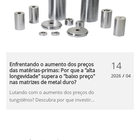
14
Enfrentando o aumento dos preços
das matérias-primas: Por que a "alta
longevidade" supera o "baixo preço"
2026
/
04
nas matrizes de metal duro?
Lutando com o aumento dos preços do
tungstênio? Descubra por que investir
em matrizes de metal duro de alta
longevidade reduz o custo total de
propriedade (TCO) em 60% em
comparação com alternativas de aço de
baixo custo na fabricação de precisão.