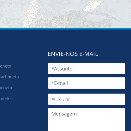
ENVIE-NOS E-MAIL
boneto
carboneto
boneto
boneto