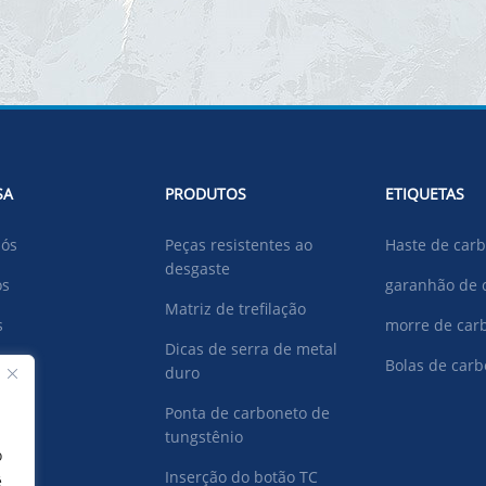
SA
PRODUTOS
ETIQUETAS
nós
Peças resistentes ao
Haste de car
desgaste
os
garanhão de 
Matriz de trefilação
s
morre de car
Dicas de serra de metal
ad
Bolas de car
duro
Ponta de carboneto de
tungstênio
e-nos
o
Inserção do botão TC
ê