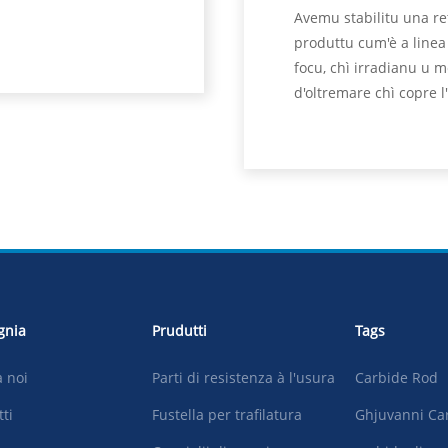
Avemu stabilitu una ret
produttu cum'è a linea 
focu, chì irradianu u 
d'oltremare chì copre l'E
gnia
Prudutti
Tags
 noi
Parti di resistenza à l'usura
Carbide Rod
tti
Fustella per trafilatura
Ghjuvanni Ca