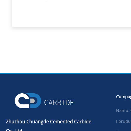
Cumpa
Nantu à
Zhuzhou Chuangde Cemented Carbide
I prudu
Co., Ltd