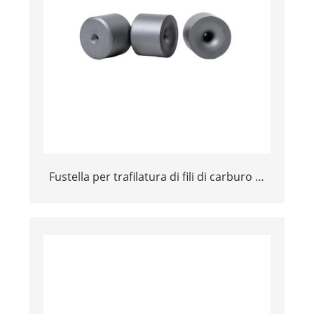
Fustella per trafilatura di fili di carburo di
tungstenu su misura (punte) | CD Carbure