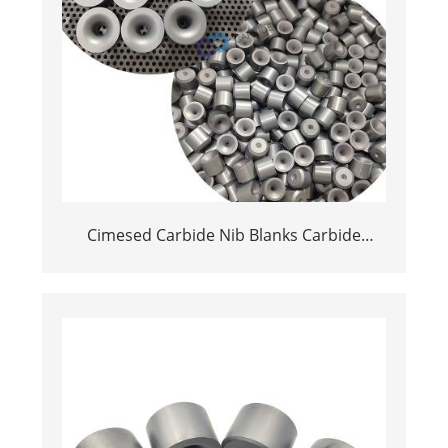
Cimesed Carbide Nib Blanks Carbide
Drawing Desing for Rod, filu, tubu, è bar