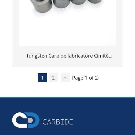
Tungsten Carbide fabricatore Cimitò
Cauge Wire Dimatu Dete TC Nibs puliti - 副
本
1
2
»
Page 1 of 2