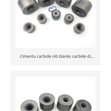
Cimentu carbide nib blanks carbide di
disegnu di mori per l'industria di u filu