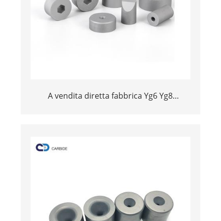
A vendita diretta fabbrica Yg6 Yg8
Tungsten Carbide Mold Cemoded Carbide
Drawing Mori per l'Industria di filu