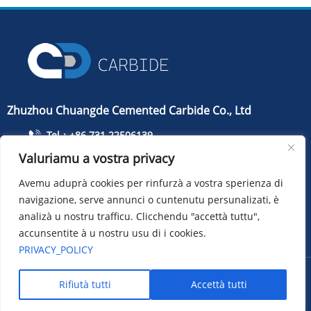
Zhuzhou Chuangde Cemented Carbide Co., Ltd
Tel：+86 731 22506139
Valuriamu a vostra privacy
Telefonu：+86 13786352688
info@cdcarbide.com
Avemu aduprà cookies per rinfurzà a vostra sperienza di
navigazione, serve annunci o cuntenutu persunalizati, è
Aghjustate215, Building 1, International Students
Pioneer Park, Taishan Road, Tianyuan District, Zhuzhou City
analizà u nostru trafficu. Clicchendu "accettà tuttu",
accunsentite à u nostru usu di i cookies.
PRIVACY_POLICY
Copyright ：Zhuzhou Chuangde Cemented Carbide Co., Ltd
Rifiutà tutti
Accettà tutti
Sitemap
XML
Privacy policy