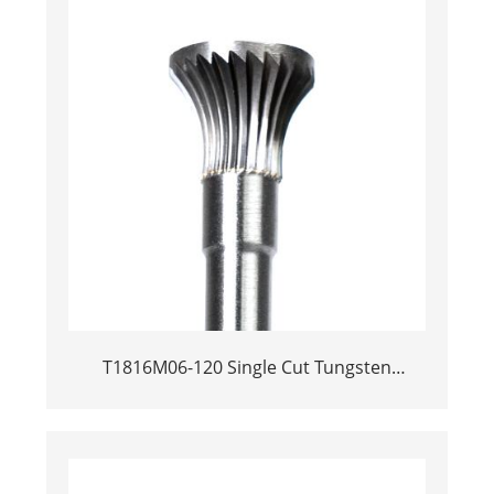
T1816M06-120 Single Cut Tungsten
Carbide Rotary Burr | 120mm Extra Long
Shank Inverted Cone Trumpet Shape
Carbide Rotary File