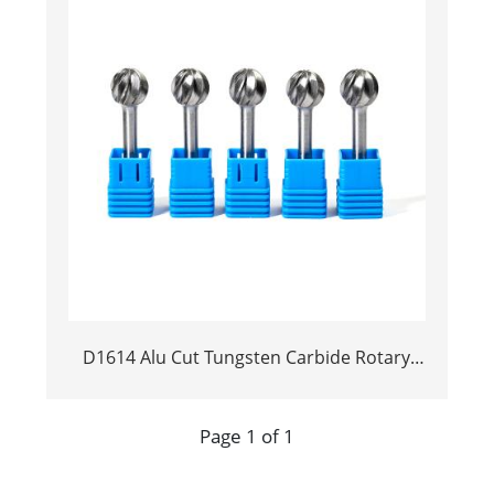
D1614 Alu Cut Tungsten Carbide Rotary
Burr | Ball Shape Carbide Rotary File for
Aluminum and Non-Ferrous Metal
Page 1 of 1
Grooving