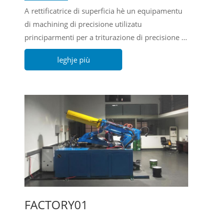
A rettificatrice di superficia hè un equipamentu
di machining di precisione utilizatu
principarmenti per a triturazione di precisione di
metalli, non-metalli è altre superfici di pezzi di
leghje più
travagliu. Attraversu una macinazione d'alta
precisione nantu à una smerigliatrice di
superficia, ponu esse ottenuti pezzi d'alta
precisione, piattezza è alta superficia.
FACTORY01