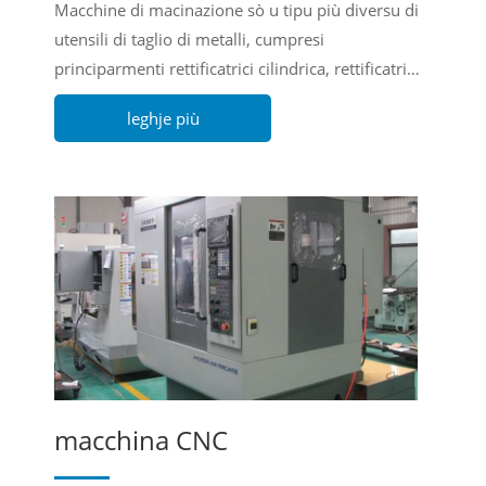
Macchine di macinazione sò u tipu più diversu di
utensili di taglio di metalli, cumpresi
principarmenti rettificatrici cilindrica, rettificatrici
cilindrica interna, rettificatrici di superficia,
leghje più
rettificatrici senza centru, rettificatrici per
utensili, etc.
macchina CNC