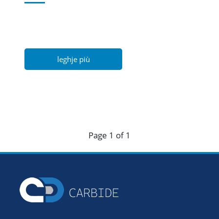
leghje più
Page 1 of 1