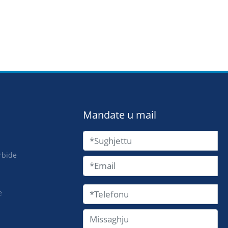
Mandate u mail
rbide
e