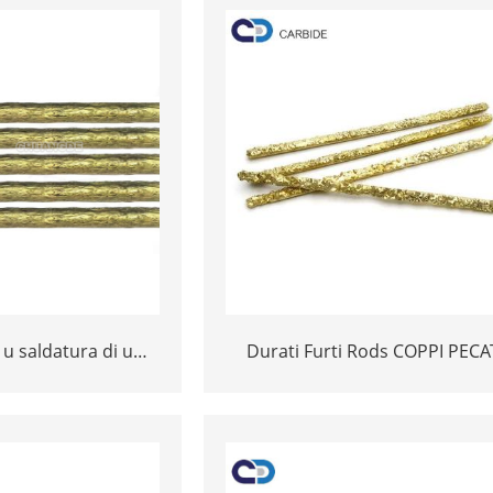
 u saldatura di u
Durati Furti Rods COPPI PECA
 di portica bar per
CARBEDI DURANTE SALUTAME
rra di coppe d'oru
DISTENTE DURANTE PER BROZ