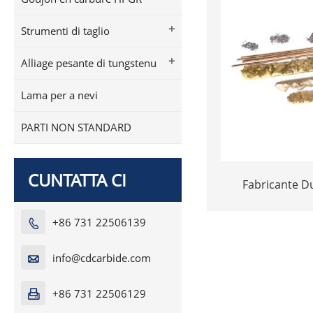
+
Strumenti di taglio
+
Alliage pesante di tungstenu
Lama per a nevi
PARTI NON STANDARD
CUNTATTA CI
Fabricante D
Tungsten Carbi
Carbide R
+86 731 22506139

info@cdcarbide.com

+86 731 22506129
