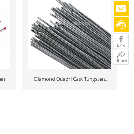
ten
Diamond Quadri Cast Tungsten
Carbide Rods di Saldatura per u
Purtore