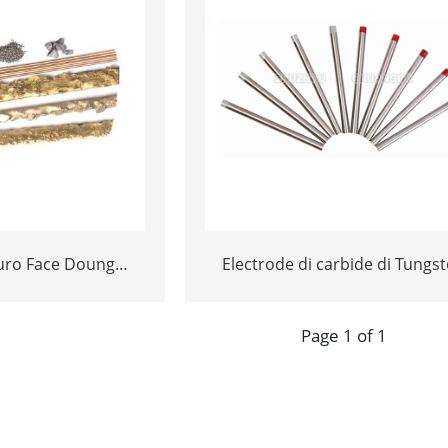
uro Face Doung
Electrode di carbide di Tungs
de Grit Tungsten
ealding Rod
Page 1 of 1