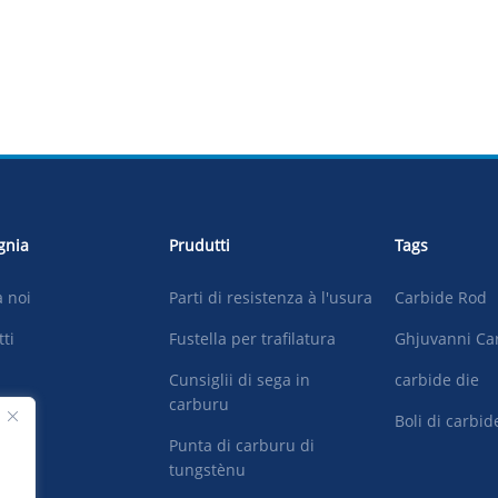
gnia
Prudutti
Tags
 noi
Parti di resistenza à l'usura
Carbide Rod
tti
Fustella per trafilatura
Ghjuvanni Ca
Cunsiglii di sega in
carbide die
carburu
te
Boli di carbid
Punta di carburu di
tungstènu