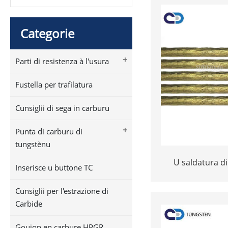
Categorie
+
Parti di resistenza à l'usura
Fustella per trafilatura
Cunsiglii di sega in carburu
+
Punta di carburu di
tungstènu
U saldatura di
Inserisce u buttone TC
tungsten carbide
dura facciata ba
Cunsiglii per l'estrazione di
Carbide
Goujon en carbure HPGR