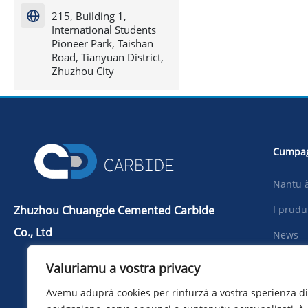
215, Building 1,

International Students
Pioneer Park, Taishan
Road, Tianyuan District,
Zhuzhou City
Cumpa
Nantu à
Zhuzhou Chuangde Cemented Carbide
I prudu
Co., Ltd
News
Tel：+86 731 22506139
Scarica
Valuriamu a vostra privacy
Telefonu：+86 13786352688
Foto
Avemu aduprà cookies per rinfurzà a vostra sperienza di
info@cdcarbide.com