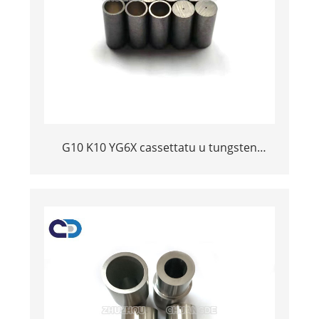
G10 K10 YG6X cassettatu u tungsten
carbide ungelli persunalizatu per
sandblasting