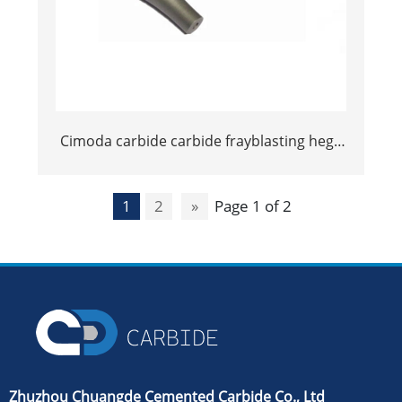
Cimoda carbide carbide frayblasting hege
yg6 nozzle spray
1
2
»
Page 1 of 2
Zhuzhou Chuangde Cemented Carbide Co., Ltd