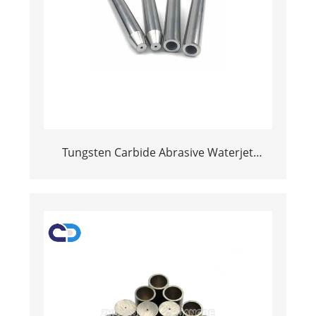
Tungsten Carbide Abrasive Waterjet
Noveri cù una bona resistenza à u vestitu
è ​​a longa vita