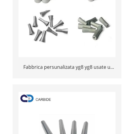
Fabbrica persunalizata yg8 yg8 usate u
cambiamentu di u sandBlasting Hard
Ledblasting HARD Tungsten carbide