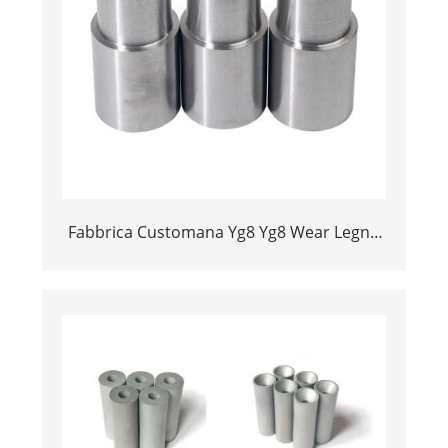
Fabbrica Customana Yg8 Yg8 Wear Legne
Hard Lance Sandblasting Ughjetti TungLe
Carbide Manifatter Novissimu - 副本