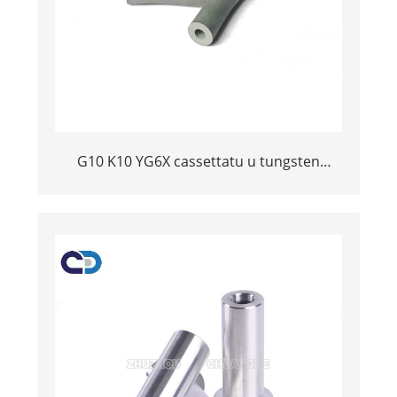
G10 K10 YG6X cassettatu u tungsten
carbide ungelli persunalizatu per
sandblasting